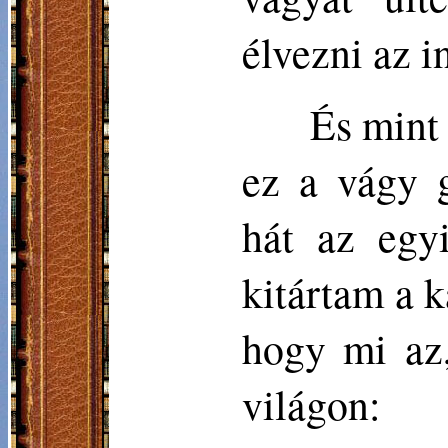
élvezni az i
És mint 
ez a vágy 
hát az egyi
kitártam a k
hogy mi az,
világon: