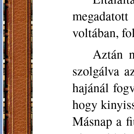
megadatott
voltában, fo
Aztán n
szolgálva a
hajánál fog
hogy kinyiss
Másnap a fi