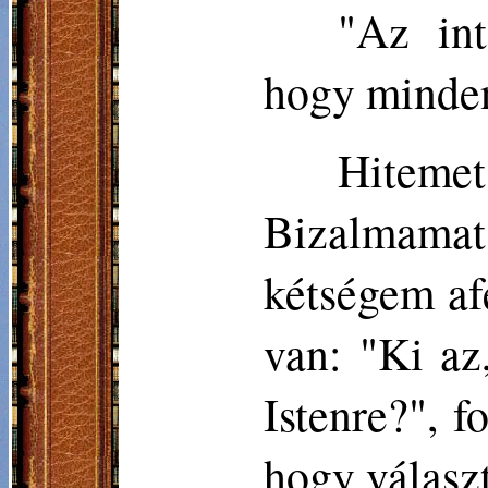
"Az int
hogy minden
Hitem
Bizalmamat 
kétségem af
van: "Ki az
Istenre?", 
hogy válasz