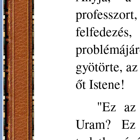
professzort,
felfedezé
problémájár
gyötörte, az
őt Istene!
"Ez az 
Uram? Ez 