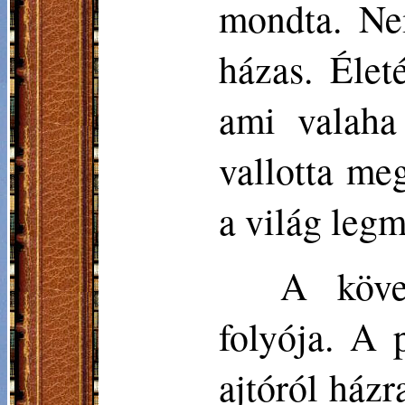
mondta. Ne
házas. Élet
ami valaha 
vallotta me
a világ leg
A követ
folyója. A p
ajtóról ház