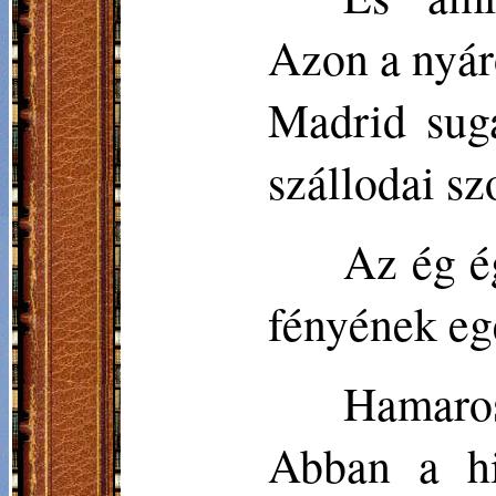
Azon a nyár
Madrid sugá
szállodai s
Az ég é
fényének eg
Hamaros
Abban a hi