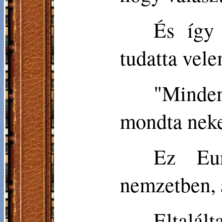
És így 
tudatta vele
"Minden
mondta nek
Ez Eur
nemzetben, 
Eltalál