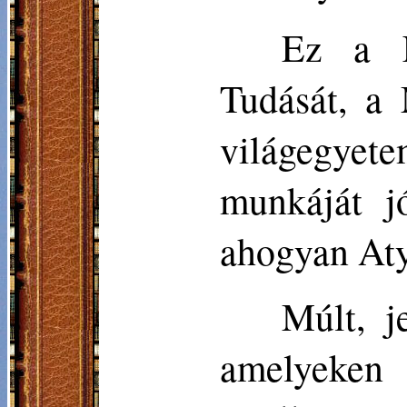
Ez a K
Tudását, a
világegyete
munkáját jó
ahogyan Aty
Múlt, j
amelyeken a