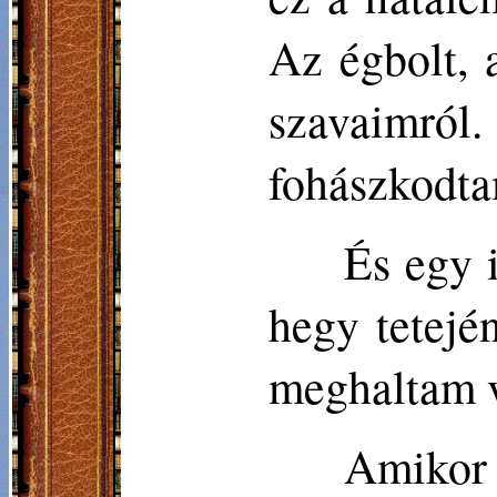
Az égbolt, 
szavaimról
fohászkodt
És egy 
hegy tetejé
meghaltam 
Amikor 