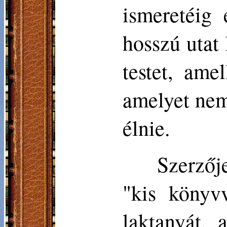
ismeretéig
hosszú utat 
testet, ame
amelyet nem
élnie.
Szerzője
"kis könyv
laktanyát,