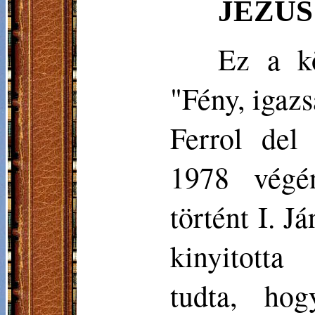
JÉZUS
Ez a k
"Fény, igazs
Ferrol del
1978 végé
történt I. J
kinyitotta
tudta, ho