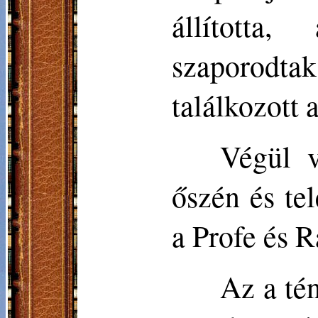
állította
szaporodt
találkozott 
Végül v
őszén és te
a Profe és R
Az a té