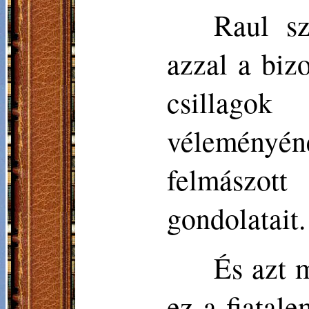
Raul sz
azzal a biz
csillagok
véleményéne
felmászot
gondolatait.
És azt 
ez a fiatal