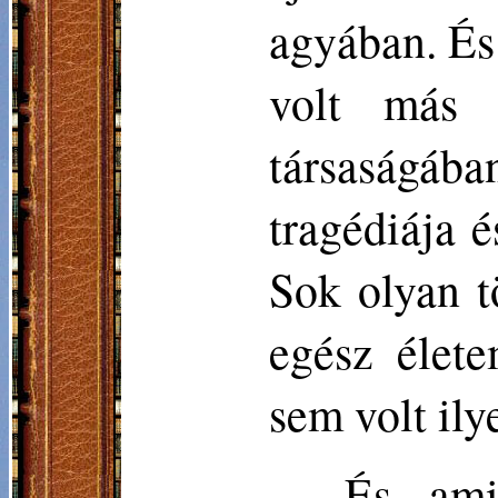
agyában. És 
volt más 
társaságá
tragédiája 
Sok olyan t
egész élete
sem volt ily
És amin