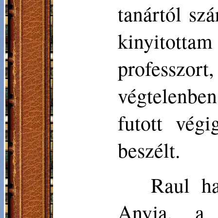
tanártól sz
kinyitott
professzor
végtelenbe
futott vég
beszélt.
Raul ha
Anyja, a