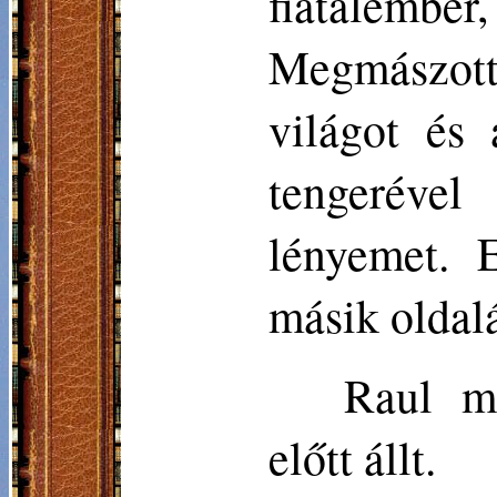
fiatalembe
Megmászott
világot és
tengerével
lényemet. 
másik oldalá
Raul mi
előtt állt.