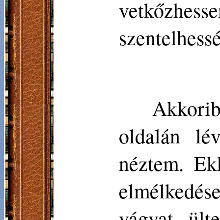
vetkőzhes
szentelhess
Akkori
oldalán lé
néztem. Ek
elmélkedés
vágyat ült