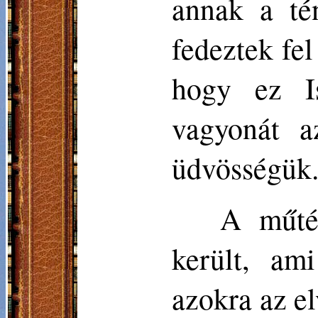
annak a té
fedeztek fe
hogy ez Is
vagyonát a
üdvösségük
A műté
került, am
azokra az el