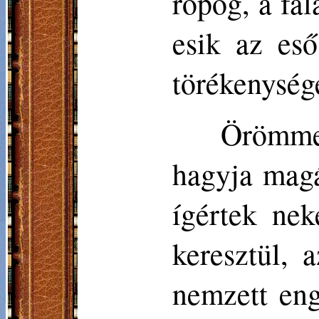
ropog, a fa
esik az es
törékenysége
Örömme
hagyja magá
ígértek ne
keresztül, 
nemzett en