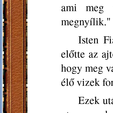
ami meg v
megnyílik." É
Isten Fi
előtte az aj
hogy meg va
élő vizek fo
Ezek utá