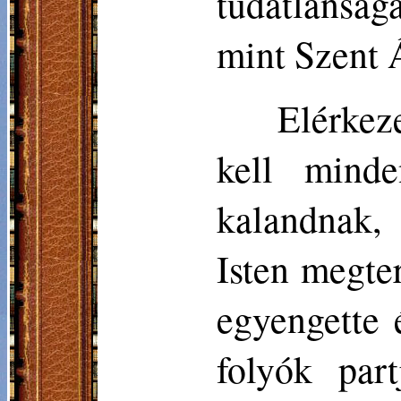
tudatlanság
mint Szent 
Elérkez
kell mind
kalandnak,
Isten megter
egyengette 
folyók par