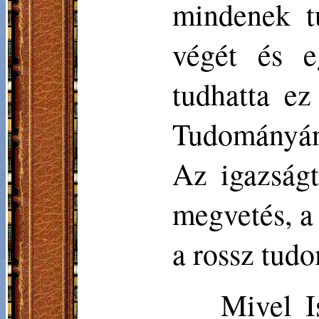
mindenek t
végét és e
tudhatta e
Tudományána
Az igazságt
megvetés, a 
a rossz tud
Mivel I