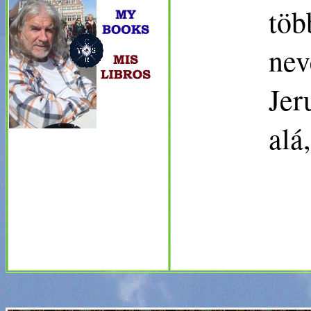
töb
nev
Jer
alá