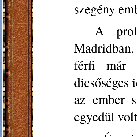
szegény emb
A prof
Madridban. 
férfi már 
dicsőséges i
az ember s
egyedül volt