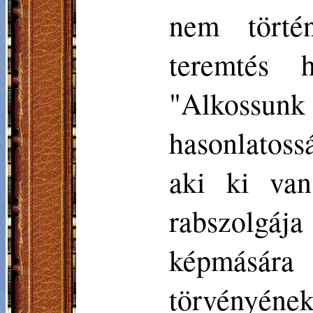
nem törté
teremtés he
"Alkossu
hasonlatossá
aki ki van
rabszolgája
képmására
törvényének 