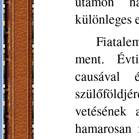
utamon ha
különleges 
Fiatal
ment. Évti
causával 
szülőföldjé
vetésének 
hamarosan f