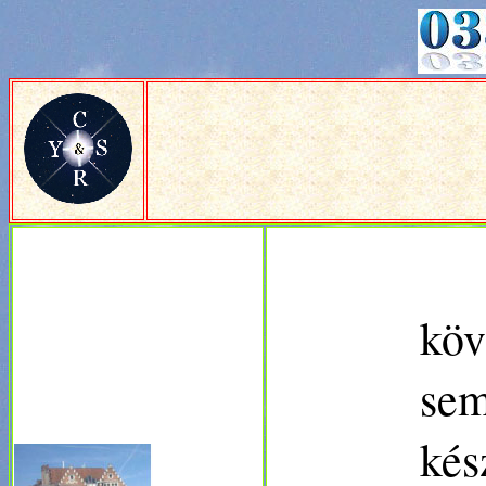
köv
sem
kés