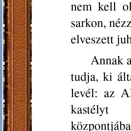
nem kell o
sarkon, nézz
elveszett ju
Annak az
tudja, ki ál
levél: az A
kastélyt
központjába