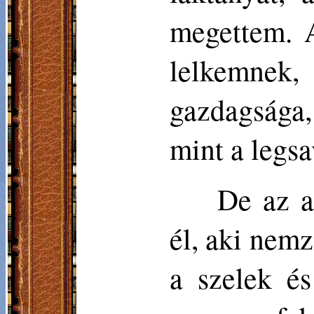
megettem. A
lelkemnek
gazdagsága
mint a legs
De az a
él, aki nemz
a szelek és