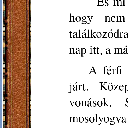
- És mi
hogy nem 
találkozódr
nap itt, a má
A férfi
járt. Köze
vonások. S
mosolyogva 