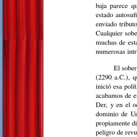
baja parece q
estado autosuf
enviado tribut
Cualquier sobe
muchas de esta
numerosas intri
El sobe
(2290 a.C.), q
inició esa pol
acabamos de en
Der, y en el o
dominio de Ur
propiamente di
peligro de revu