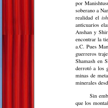
por Manishtus
soberano a Nar
realidad el
is
anticuarios el
Anshan y Shir
encontrar la t
a.C. Pues Mani
guerreros traj
Shamash en Sip
derrotó a los 
minas de metal
minerales desde
Sin emba
que los montañ