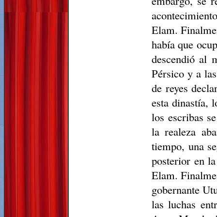
embargo, se re
acontecimiento
Elam. Finalmen
había que ocup
descendió al 
Pérsico y a las
de reyes decla
esta dinastía,
los escribas s
la realeza ab
tiempo, una se
posterior en l
Elam. Finalmen
gobernante Utug
las luchas ent