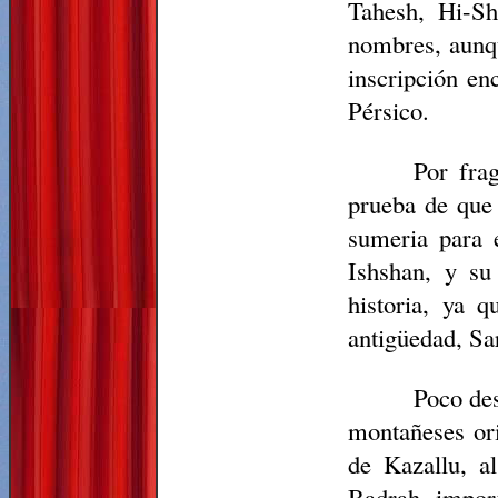
Tahesh, Hi-Sh
nombres, aunqu
inscripción en
Pérsico.
Por fra
prueba de que 
sumeria para 
Ishshan, y su
historia, ya 
antigüedad, Sa
Poco des
montañeses ori
de Kazallu, a
Badrah, impor