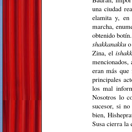
una ciudad rea
elamita y, en
marcha, enumer
obtenido botín
shakkanakku
o 
Zina, el
ishak
mencionados, a
eran más que f
principales a
los mal infor
Nosotros lo c
sucesor, si no
bien, Hishepra
Susa cierra la