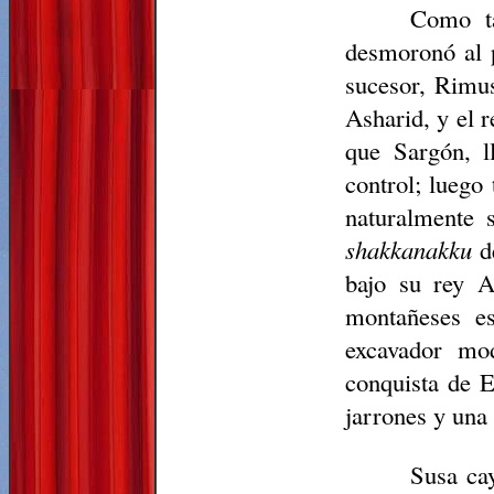
Como ta
desmoronó al p
sucesor, Rimus
Asharid, y el r
que Sargón, l
control; luego
naturalmente 
shakkanakku
de
bajo su rey A
montañeses es
excavador mod
conquista de E
jarrones y una
Susa ca