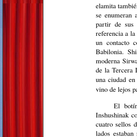
elamita tambié
se enumeran a
partir de sus
referencia a l
un contacto c
Babilonia. Sh
moderna Sirwan
de la Tercera 
una ciudad e
vino de lejos 
El botí
Inshushinak co
cuatro sellos 
lados estaban 