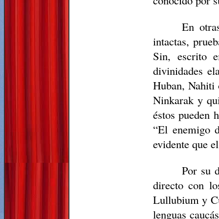
conocido por 
En otra
intactas, prue
Sin, escrito 
divinidades el
Huban, Nahiti 
Ninkarak y qui
éstos pueden h
“El enemigo 
evidente que el
Por su 
directo con lo
Lullubium y Cu
lenguas caucás