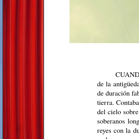
CUANDO l
de la antigüed
de duración fa
tierra. Contab
del cielo sobr
soberanos long
reyes con la d