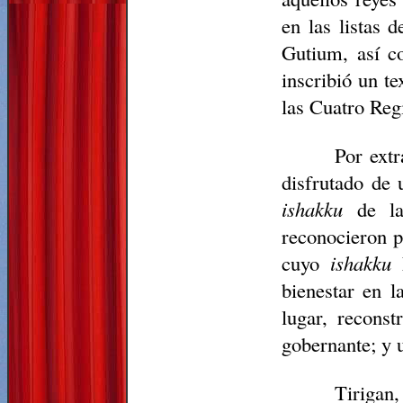
en las listas 
Gutium, así c
inscribió un te
las Cuatro Reg
Por extr
disfrutado de 
ishakku
de las
reconocieron p
cuyo
ishakku
L
bienestar en l
lugar, recons
gobernante; y 
Tirigan,