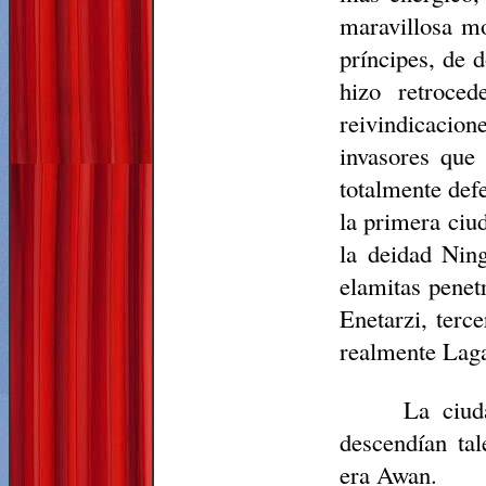
maravillosa m
príncipes, de 
hizo retroce
reivindicaci
invasores que
totalmente def
la primera ciu
la deidad Ning
elamitas penet
Enetarzi, terc
realmente Lag
La ciud
descendían tal
era Awan.