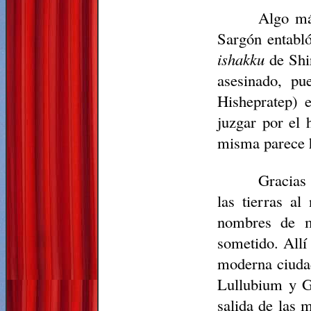
Algo má
Sargón entabl
ishakku
de Shi
asesinado, pu
Hishepratep) 
juzgar por el 
misma parece h
Gracias 
las tierras a
nombres de mu
sometido. Allí
moderna ciudad
Lullubium y Gu
salida de las 