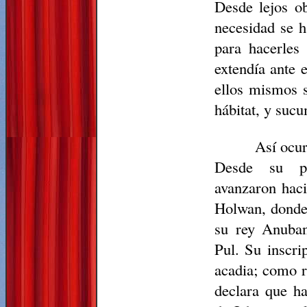
Desde lejos ob
necesidad se h
para hacerles 
extendía ante 
ellos mismos s
hábitat, y sucu
Así ocur
Desde su pu
avanzaron hacia
Holwan, donde 
su rey Anuban
Pul. Su inscri
acadia; como r
declara que ha