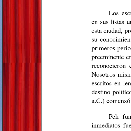
Los escr
en sus listas u
esta ciudad, pr
su conocimien
primeros perio
preeminente en
reconocieron 
Nosotros mism
escritos en le
destino políti
a.C.) comenzó 
Peli fu
inmediatos fu