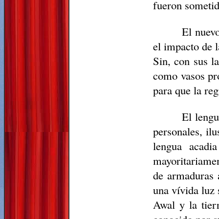
fueron sometid
El nuev
el impacto de l
Sin, con sus la
como vasos pro
para que la re
El leng
personales, ilu
lengua acadi
mayoritariament
de armaduras a
una vívida luz
Awal y la tie