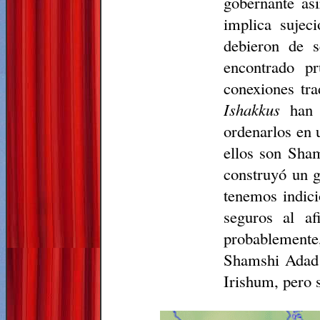
gobernante asi
implica sujec
debieron de s
encontrado p
conexiones tra
Ishakkus
han l
ordenarlos en 
ellos son Sha
construyó un g
tenemos indici
seguros al af
probablemente,
Shamshi Adad 
Irishum, pero 