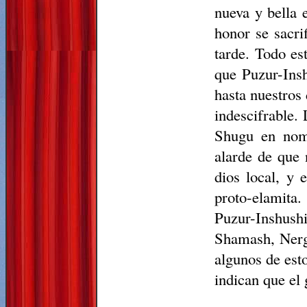
nueva y bella 
honor se sacri
tarde. Todo es
que Puzur-Insh
hasta nuestros 
indescifrable.
Shugu en nomb
alarde de que 
dios local, y 
proto-elamita
Puzur-Inshush
Shamash, Nerga
algunos de esto
indican que el 