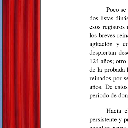
Poco se 
dos listas din
esos registros 
los breves rei
agitación y c
despiertan des
124 años; otro 
de la probada 
reinados por s
años. De esto
periodo de dom
Hacia e
persistente y 
aquellos reyes