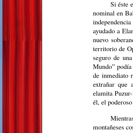
Si éste 
nominal en Bab
independencia
ayudado a Elam
nuevo soberano
territorio de O
seguro de una 
Mundo” podía 
de inmediato 
extrañar que 
elamita Puzur-
él, el poderos
Mientras
montañeses com