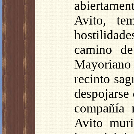
abiertamen
Avito, te
hostilida
camino de
Mayoriano
recinto sag
despojarse 
compañía n
Avito mur