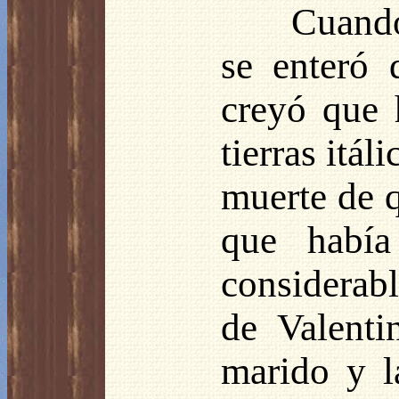
Cuando
se enteró 
creyó que 
tierras itál
muerte de q
que había
considerab
de Valenti
marido y l