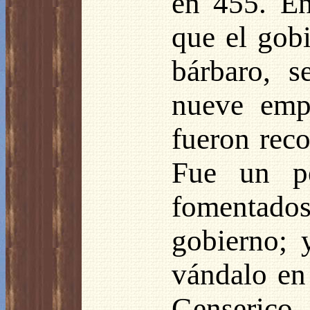
en 455. En
que el gobi
bárbaro, 
nueve empe
fueron reco
Fue un pe
fomentado
gobierno; 
vándalo en 
Genserico