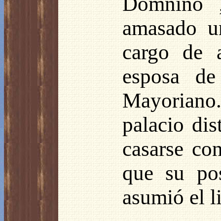
Domnino ,
amasado un
cargo de 
esposa de
Mayoriano
palacio di
casarse co
que su po
asumió el l