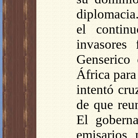
diplomacia.
el contin
invasores
Genserico 
África para
intentó cru
de que reun
El goberna
emisarios 