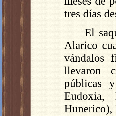
meses de p
tres días d
El saq
Alarico cu
vándalos f
llevaron 
públicas 
Eudoxia,
Hunerico), 