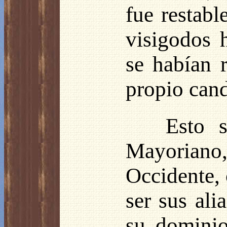
fue restabl
visigodos 
se habían r
propio cand
Esto 
Mayorian
Occidente, 
ser sus ali
su dominio