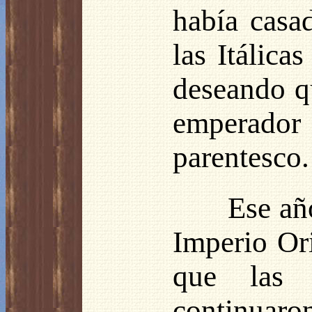
había casa
las Itálica
deseando q
emperador
parentesco.
Ese año
Imperio Ori
que las i
continuaron