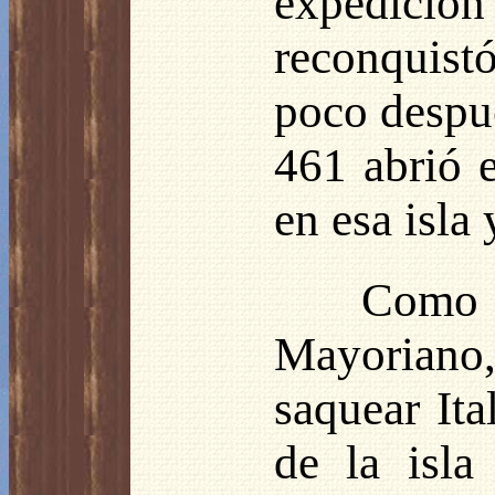
expedició
reconquist
poco despué
461 abrió 
en esa isla 
Como G
Mayoriano,
saquear Ita
de la isla