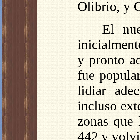
Olibrio, y 
El nu
inicialment
y pronto a
fue popula
lidiar ade
incluso ext
zonas que l
442 y volvi