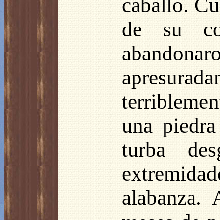
caballo. Cu
de su com
abandona
apresurad
terriblemen
una piedra
turba de
extremida
alabanza. 