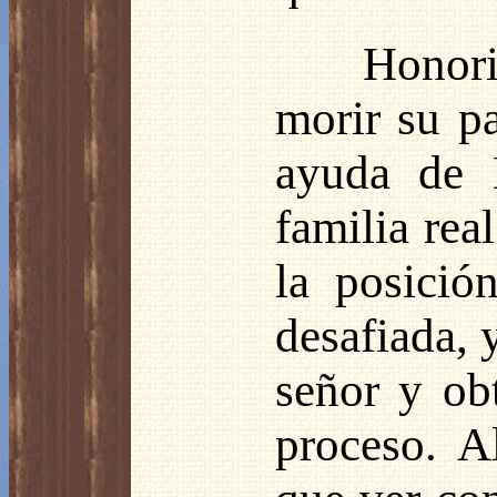
Honori
morir su p
ayuda de E
familia rea
la posició
desafiada, 
señor y ob
proceso. A