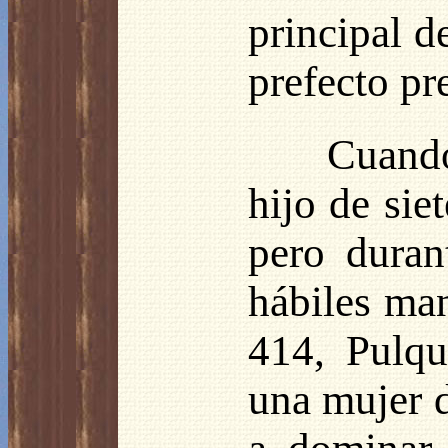
principal d
prefecto pr
Cuando
hijo de sie
pero duran
hábiles ma
414, Pulqu
una mujer d