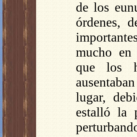
de los eun
órdenes, 
important
mucho en a
que los h
ausentaban 
lugar, deb
estalló la 
perturban