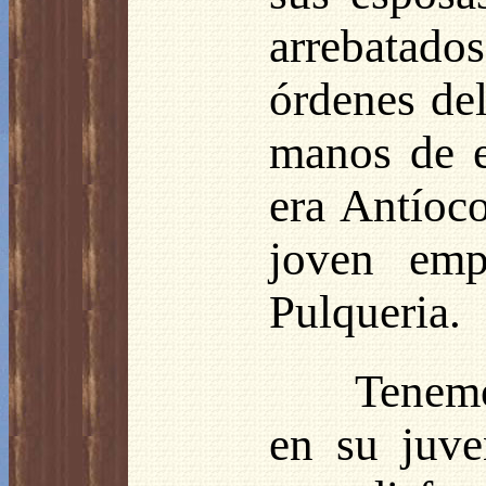
arrebatados
órdenes de
manos de e
era Antíoco
joven emp
Pulqueria.
Tenemo
en su juve