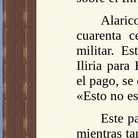
Alaric
cuarenta c
militar. E
Iliria par
el pago, se
«Esto no es
Este p
mientras ta