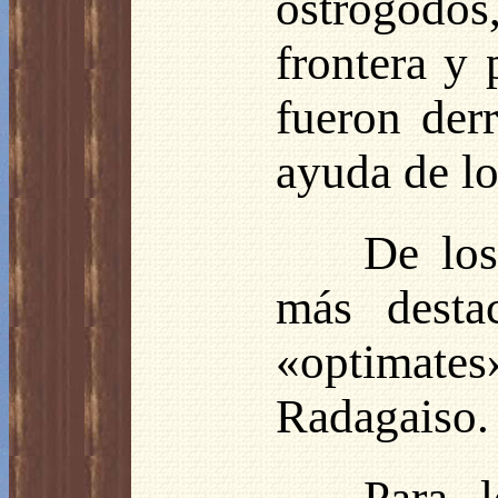
ostrogodo
frontera y 
fueron der
ayuda de lo
De los
más desta
«optimates
Radagaiso.
Para l