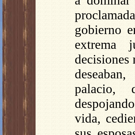
a dominar 
proclamad
gobierno 
extrema j
decisiones 
deseaban,
palacio, 
despojando
vida, cedie
sus esposa