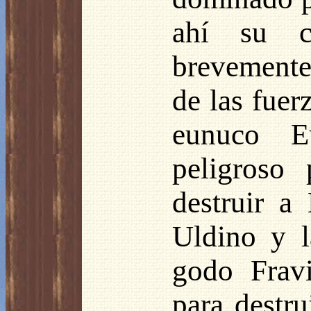
ahí su co
brevemente
de las fuer
eunuco Eu
peligroso 
destruir a
Uldino y l
godo Fravi
para destru