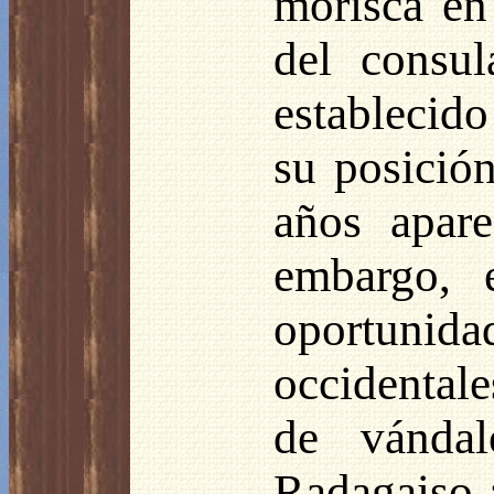
morisca en
del consul
establecid
su posición
años apare
embargo, 
oportunidad
occidentale
de vánda
Radagaiso a