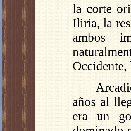
la corte or
Iliria, la r
ambos imp
naturalment
Occidente, 
Arcadi
años al lle
era un gob
dominado po