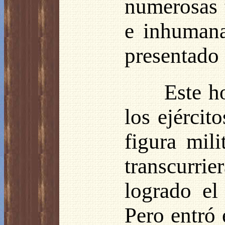
numerosas t
e inhumana
presentado 
Este h
los ejércit
figura mil
transcurrie
logrado el 
Pero entró 