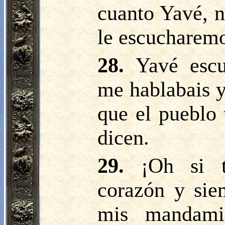
cuanto Yavé, n
le escucharemo
28.
Yavé escu
me hablabais y
que el pueblo 
dicen.
29.
¡Oh si 
corazón y sie
mis mandami