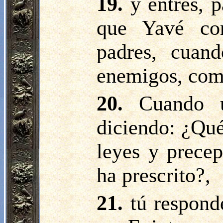
19.
y entres, p
que Yavé co
padres, cuand
enemigos, como
20.
Cuando u
diciendo: ¿Qué
leyes y precep
ha prescrito?,
21.
tú respond