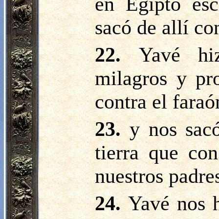
en Egipto esc
sacó de allí c
22.
Yavé hi
milagros y pro
contra el faraó
23.
y nos sacó
tierra que co
nuestros padre
24.
Yavé nos 