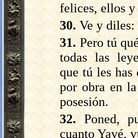
felices, ellos y
30.
Ve y diles:
31.
Pero tú qu
todas las ley
que tú les has
por obra en la
posesión.
32.
Poned, p
cuanto Yavé, v