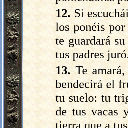
12.
Si escuchá
los ponéis por
te guardará su
tus padres juró
13.
Te amará, 
bendecirá el fr
tu suelo: tu tri
de tus vacas y
tierra que a tu