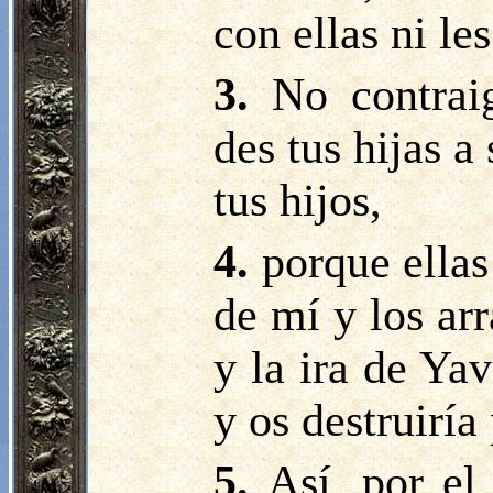
con ellas ni le
3.
No contrai
des tus hijas a
tus hijos,
4.
porque ellas
de mí y los arr
y la ira de Ya
y os destruirí
5.
Así, por el