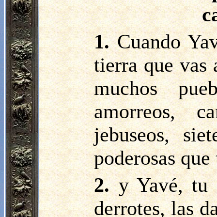
c
1.
Cuando Yavé
tierra que vas 
muchos puebl
amorreos, ca
jebuseos, si
poderosas que 
2.
y Yavé, tu 
derrotes, las d