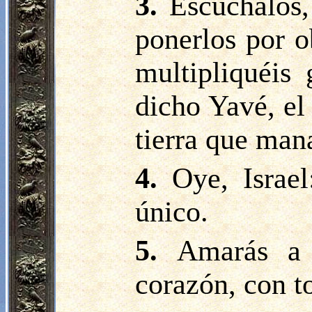
3.
Escúchalos,
ponerlos por o
multipliquéis
dicho Yavé, el 
tierra que man
4.
Oye, Israe
único.
5.
Amarás a 
corazón, con t