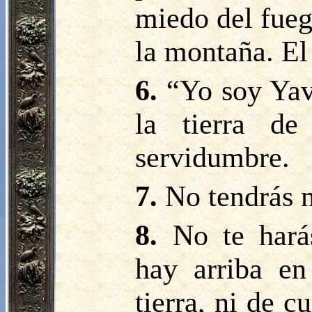
miedo del fueg
la montaña. El 
6.
“Yo soy Yav
la tierra d
servidumbre.
7.
No tendrás 
8.
No te hará
hay arriba en
tierra, ni de c