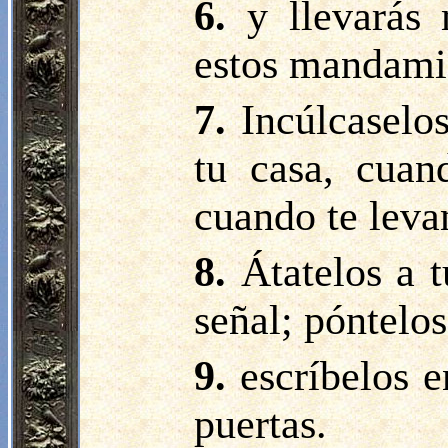
6.
y llevarás
estos mandamie
7.
Incúlcaselos
tu casa, cuan
cuando te levan
8.
Átatelos a 
señal; póntelos
9.
escríbelos e
puertas.