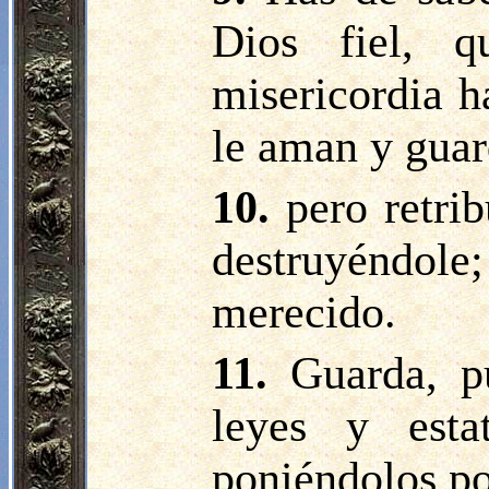
Dios fiel, 
misericordia h
le aman y gua
10.
pero retri
destruyéndole
merecido.
11.
Guarda, p
leyes y esta
poniéndolos po