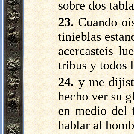
sobre dos tabla
23.
Cuando oís
tinieblas esta
acercasteis lu
tribus y todos 
24.
y me dijis
hecho ver su gl
en medio del 
hablar al homb