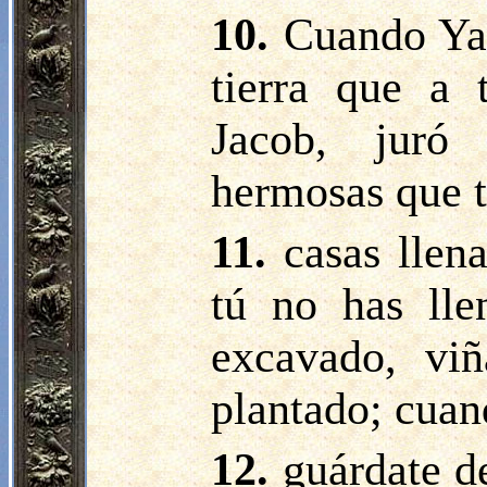
10.
Cuando Yav
tierra que a 
Jacob, juró
hermosas que t
11.
casas llen
tú no has lle
excavado, vi
plantado; cuan
12.
guárdate d