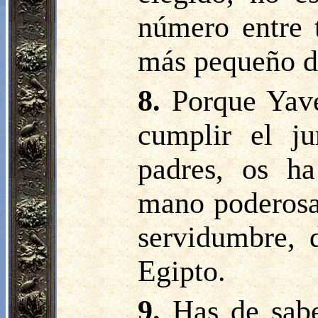
número entre t
más pequeño d
8.
Porque Yav
cumplir el j
padres, os h
mano poderosa,
servidumbre, 
Egipto.
9.
Has de sabe