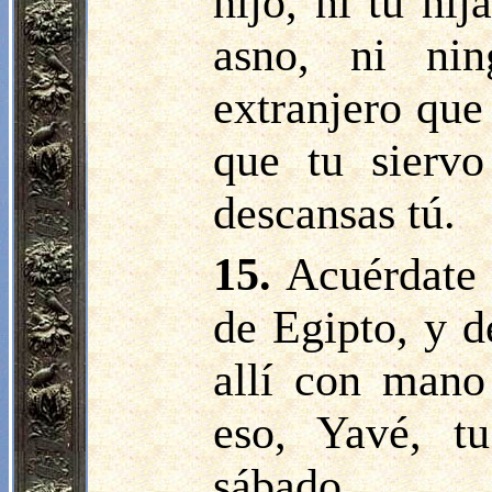
hijo, ni tu hij
asno, ni nin
extranjero que 
que tu sierv
descansas tú.
15.
Acuérdate d
de Egipto, y d
allí con mano
eso, Yavé, t
sábado.