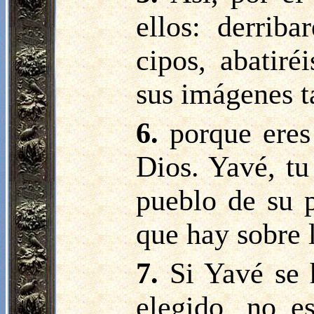
ellos: derriba
cipos, abatiré
sus imágenes t
6.
p
orque eres
Dios. Yavé, tu
pueblo de su p
que hay sobre l
7.
Si Yavé se 
elegido, no e