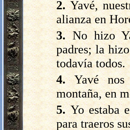
2.
Yavé, nuest
alianza en Hor
3.
No hizo Ya
padres; la hiz
todavía todos.
4.
Yavé nos 
montaña, en me
5.
Yo estaba e
para traeros su