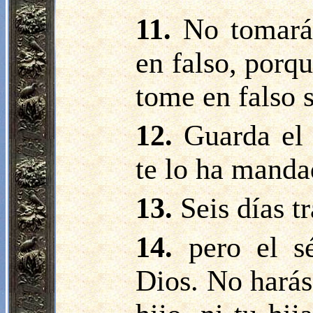
11.
No tomará
en falso, porq
tome en falso 
12.
Guarda el 
te lo ha manda
13.
Seis días t
14.
pero el s
Dios. No harás 