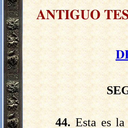
ANTIGUO TE
D
SE
44.
Esta es l