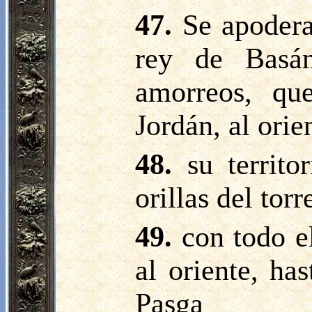
47.
Se apodera
rey de Basá
amorreos, qu
Jordán, al orie
48.
su territo
orillas del tor
49.
con todo e
al oriente, ha
Pasga