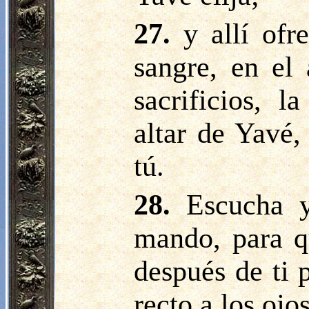
27.
y allí ofr
sangre, en el 
sacrificios, 
altar de Yavé,
tú.
28.
Escucha 
mando, para qu
después de ti 
recto a los ojo