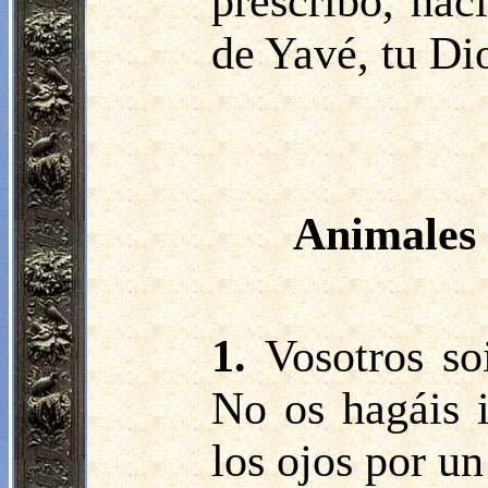
prescribo, hac
de Yavé, tu Di
Animales 
1.
Vosotros so
No os hagáis i
los ojos por u