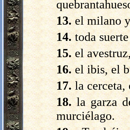
quebrantahuesos
13.
el milano y
14.
toda suerte
15.
el avestruz
16.
el ibis, el
17.
la cerceta,
18.
la garza d
murciélago.