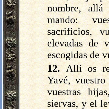
nombre, allá
mando: vues
sacrificios, 
elevadas de v
escogidas de v
12.
Allí os r
Yavé, vuestro 
vuestras hija
siervas, y el l