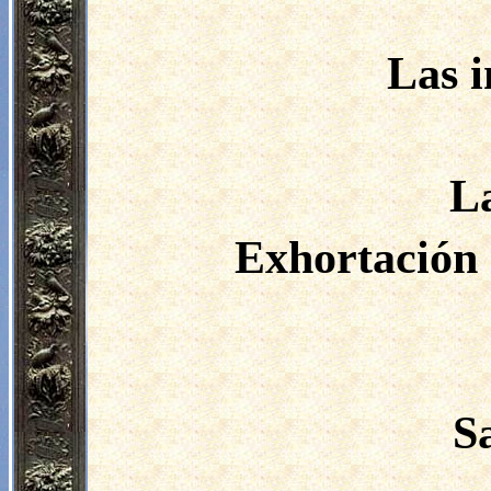
Las i
La
Exhortación 
S