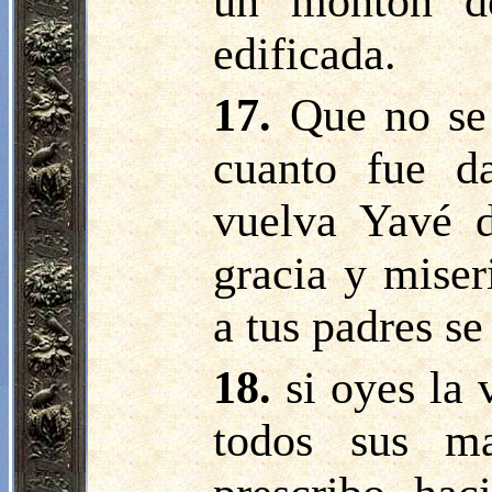
un montón d
edificada.
17.
Que no se
cuanto fue d
vuelva Yavé d
gracia y miser
a tus padres se 
18.
si oyes la
todos sus m