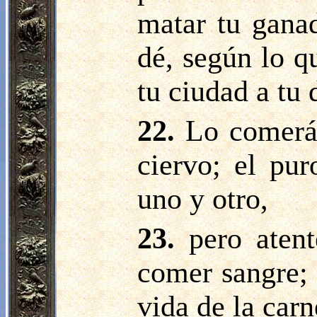
matar tu gana
dé, según lo q
tu ciudad a tu 
22.
Lo comerá
ciervo; el pu
uno y otro,
23.
pero aten
comer sangre; 
vida de la carn