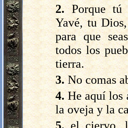
2.
Porque tú
Yavé, tu Dios,
para que seas
todos los pueb
tierra.
3.
No comas ab
4.
He aquí los 
la oveja y la c
5.
el ciervo, 