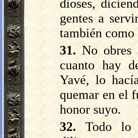
dioses, dicie
gentes a servi
también como e
31.
No obres 
cuanto hay d
Yavé, lo hacía
quemar en el fu
honor suyo.
32.
Todo lo