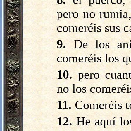
pero no rumia
comeréis sus ca
9.
De los an
comeréis los q
10.
pero cuan
no los comeréi
11.
Comeréis t
12.
He aquí lo