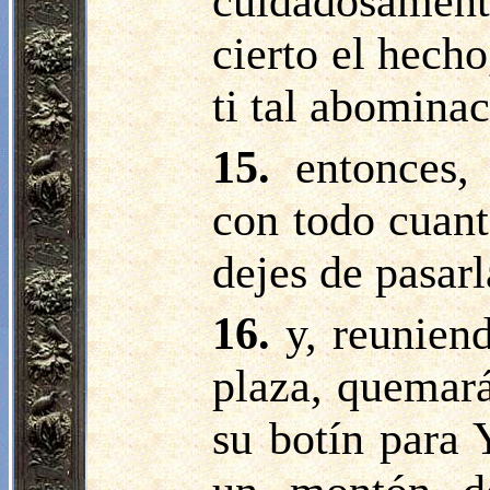
cuidadosament
cierto el hech
ti tal abominac
15.
entonces,
con todo cuant
dejes de pasarl
16.
y, reunien
plaza, quemar
su botín para 