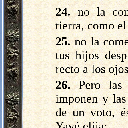
24.
no la com
tierra, como el
25.
no la come
tus hijos des
recto a los ojo
26.
Pero las
imponen y las
de un voto, é
Yavé elija;