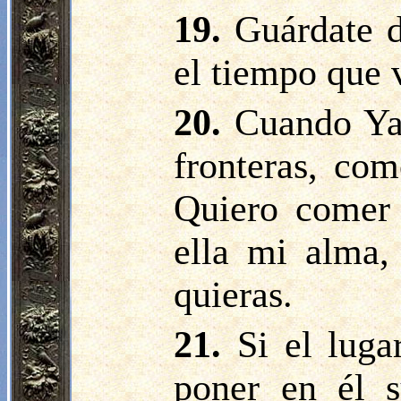
19.
Guárdate d
el tiempo que v
20.
Cuando Yav
fronteras, com
Quiero comer 
ella mi alma,
quieras.
21.
Si el luga
poner en él s