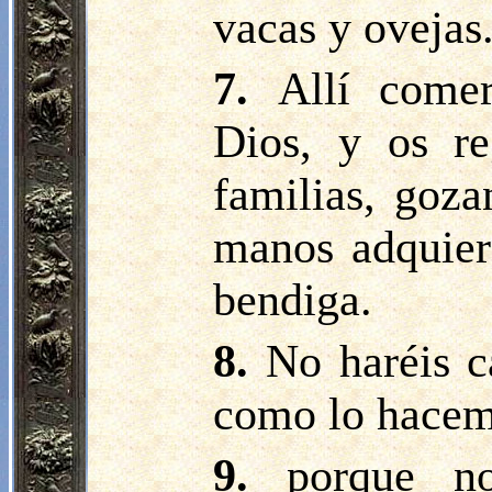
vacas y ovejas
7.
Allí comer
Dios, y os re
familias, goza
manos adquier
bendiga.
8.
No haréis c
como lo hacemo
9.
porque no