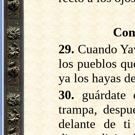
Cont
29.
Cuando Yav
los pueblos que
ya los hayas de
30.
guárdate 
trampa, despu
delante de t