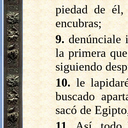
piedad de él,
encubras;
9.
denúnciale 
la primera que
siguiendo desp
10.
le lapida
buscado apart
sacó de Egipto
11.
Así, todo 