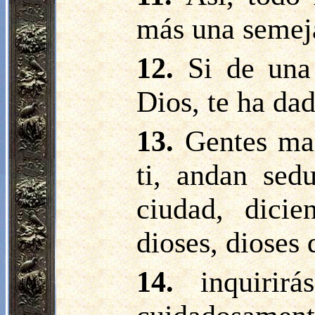
más una semeja
12.
Si de una
Dios, te ha da
13.
Gentes mal
ti, andan sed
ciudad, dici
dioses, dioses
14.
inquirir