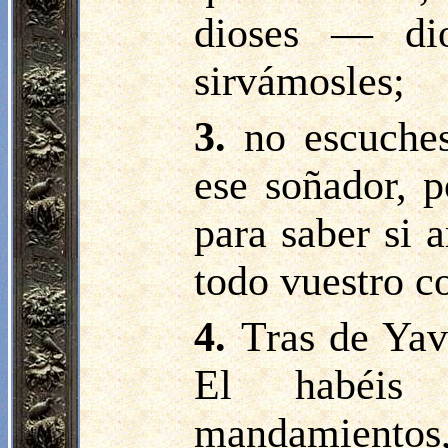
dioses — di
sirvámosles;
3.
no escuches
ese soñador, p
para saber si 
todo vuestro c
4.
Tras de Yav
El habéis
mandamientos,