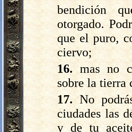
bendición q
otorgado. Pod
que el puro, c
ciervo;
16.
mas no c
sobre la tierra
17.
No podrá
ciudades las d
y de tu aceit