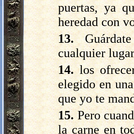
puertas, ya q
heredad con vo
13.
Guárdat
cualquier lugar
14.
los ofrec
elegido en una 
que yo te man
15.
Pero cuand
la carne en to