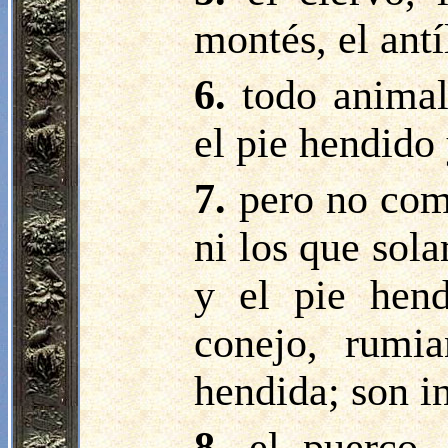
montés, el antí
6.
todo animal
el pie hendido
7.
pero no com
ni los que sol
y el pie hend
conejo, rumi
hendida; son i
8.
el puerco,