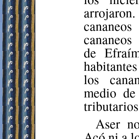
arrojaro
cananeos
cananeos 
de Efraí
habitante
los cana
medio de 
tributarios
Aser
no 
Acó
ni a l