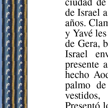
ciudad d
de Israel 
años. Clam
y Yavé les
de
Gera
,
b
Israel e
presente 
hecho
Ao
palmo de 
vestidos
Presentó 