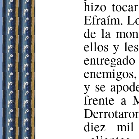
hizo toca
Efraím. Lo
de la mont
ellos y le
entregado
enemigos, 
y se apode
frente a
Derrotar
diez mil