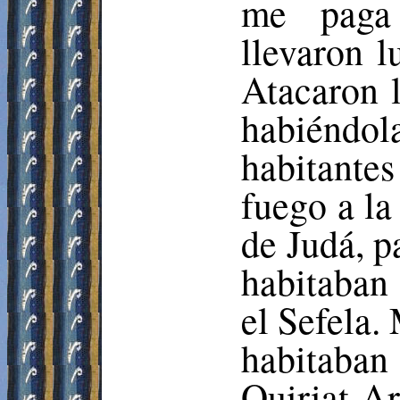
me paga
llevaron l
Atacaron l
habiéndo
habitante
fuego a la
de Judá, p
habitaban 
el
Sefela
.
habitaba
Quiriat
Ar