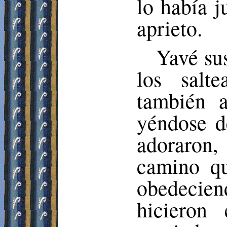
lo había j
aprieto.
Yavé sus
los salte
también a
yéndose de
adoraron,
camino qu
obedecien
hicieron