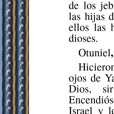
de los je
las hijas 
ellos las 
dioses.
Otuniel
Hicieron
ojos de Y
Dios, si
Encendiós
Israel y 