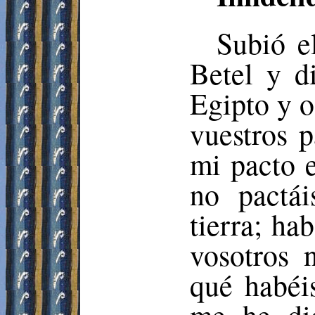
Subió e
Betel y d
Egipto y os
vuestros 
mi pacto e
no pactái
tierra; hab
vosotros 
qué habéi