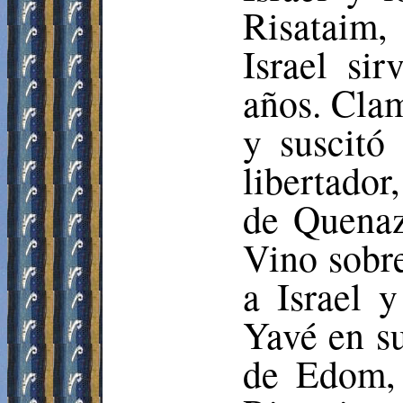
Risataim
,
Israel si
años. Clam
y suscitó
libertador
de
Quena
Vino sobre
a Israel y
Yavé en s
de
Edom