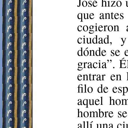
José hizo 
que antes 
cogieron 
ciudad, y
dónde se e
gracia”. É
entrar en 
filo de es
aquel hom
hombre se
allí una c