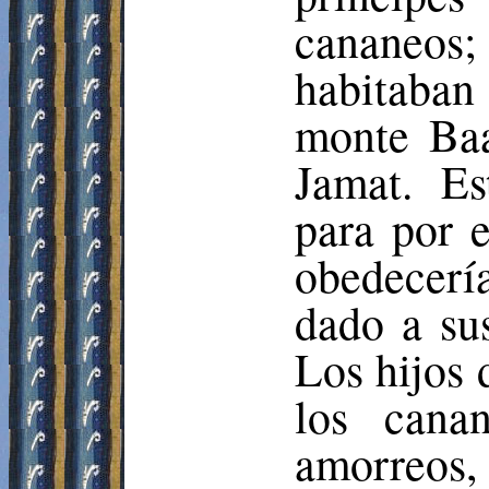
cananeos;
habitaba
monte Baa
Jamat
. Es
para por e
obedecerí
dado a su
Los hijos 
los cana
amorreos,