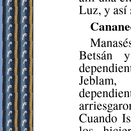
Luz, y así
Cananeo
Manasés
Betsán
y 
dependie
Jeblam
dependient
arriesgaro
Cuando Isr
los hicie