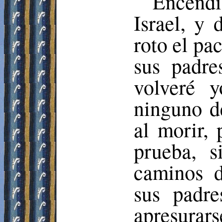
Encendi
Israel, y 
roto el pa
sus padr
volveré y
ninguno d
al morir, 
prueba, s
caminos d
sus padr
apresurar