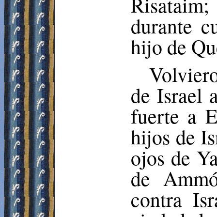
Risataim
;
durante c
hijo de
Qu
Volviero
de Israel 
fuerte a
E
hijos de I
ojos de Y
de Ammó
contra Isr