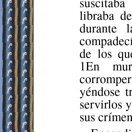
suscitaba
libraba d
durante 
compadecí
de los qu
1En mur
corrompers
yéndose tr
servirlos 
sus crímen