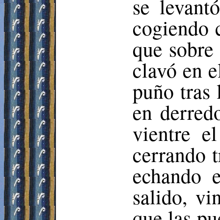
se levant
cogiendo 
que sobre 
clavó en e
puño tras 
en derredo
vientre e
cerrando t
echando e
salido, vi
que las pu