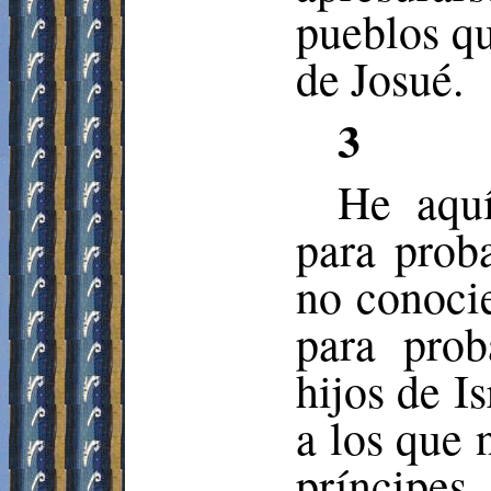
pueblos q
de Josué.
3
He aquí
para proba
no conoci
para prob
hijos de I
a los que 
príncipes