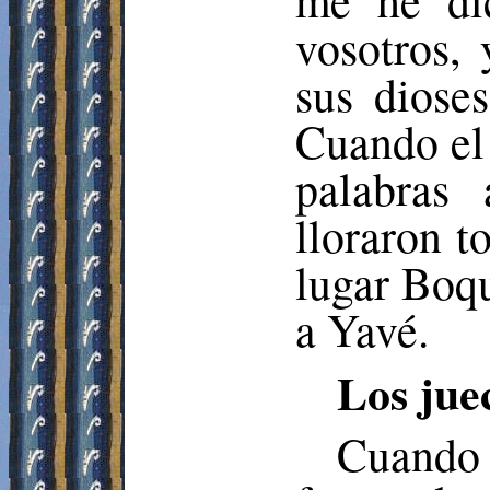
me he dic
vosotros, 
sus diose
Cuando el 
palabras 
lloraron t
lugar
Boq
a Yavé.
Los jue
Cuando 