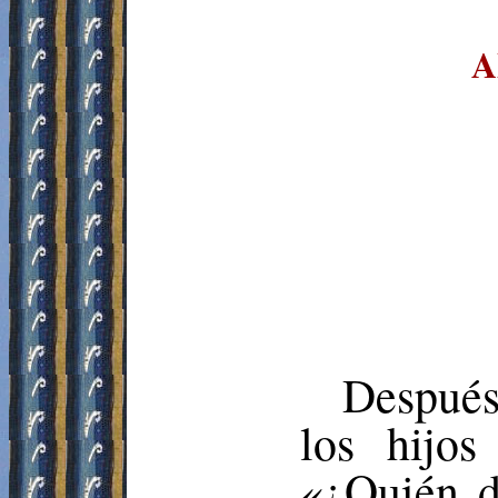
A
Después
los hijos
«¿
Quién d