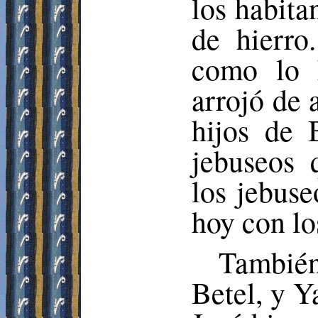
los habita
de hierr
como lo 
arrojó de a
hijos de 
jebuseos 
los jebuse
hoy con lo
También
Betel, y Y