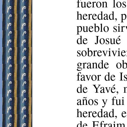
fueron los
heredad, p
pueblo sir
de Josué 
sobrevivi
grande o
favor de I
de Yavé, 
años y fui
heredad, 
de
Efraim