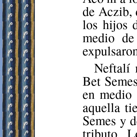
de
Aczib
,
los hijos
medio de 
expulsaron
Neftalí
Bet
Seme
en medio 
aquella ti
Semes
y d
tributo. 