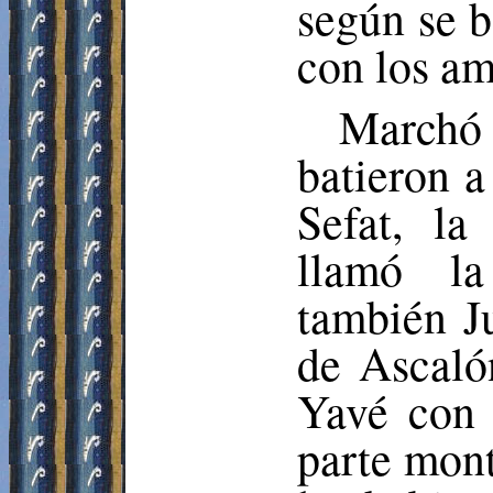
según se b
con los am
Marchó
batieron a
Sefat
, la
llamó l
también Ju
de
Ascaló
Yavé con 
parte mont