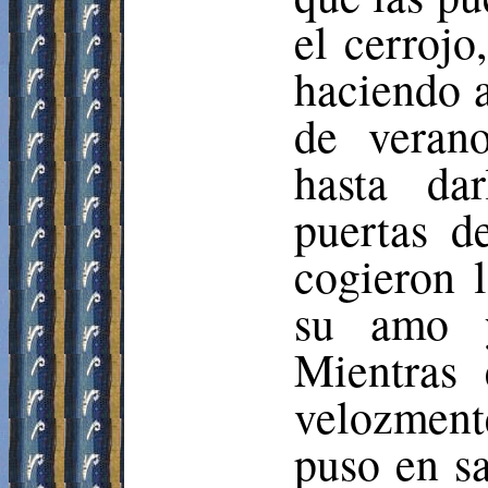
el cerrojo
haciendo a
de veran
hasta da
puertas d
cogieron l
su amo y
Mientras 
velozmen
puso en s