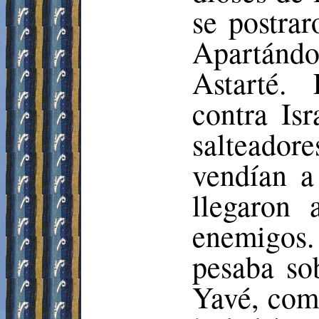
se postrar
Apartándo
Astarté.
contra Is
salteador
vendían a
llegaron 
enemigos. 
pesaba so
Yavé, como