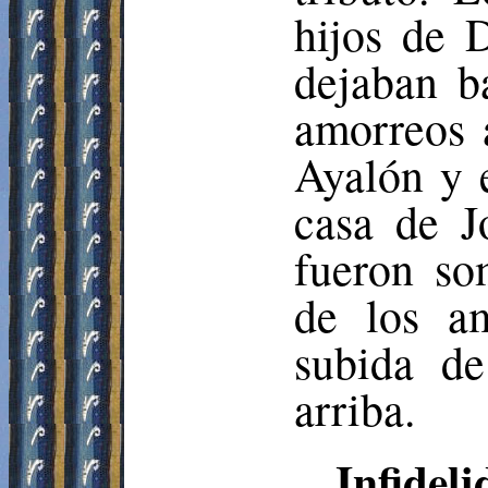
hijos de 
dejaban b
amorreos 
Ayalón
y 
casa de J
fueron som
de los am
subida d
arriba.
Infideli