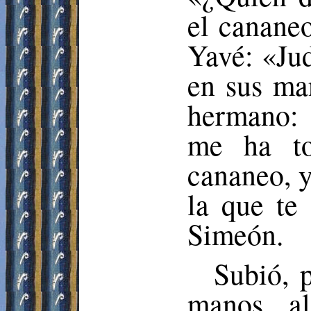
el canane
Yavé: «Jud
en sus ma
hermano: 
me ha to
cananeo, y
la que te
Simeón.
Subió, 
manos a