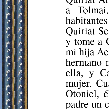
a
Tolmai
habitante
Quiriat
Se
y tome a
mi hija
Ac
hermano m
ella, y C
mujer. Cu
Otoniel, é
padre un 