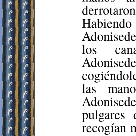
derrotaro
Habiend
Adonisede
los ca
Adonisede
cogiéndole
las man
Adonised
pulgares
recogían m