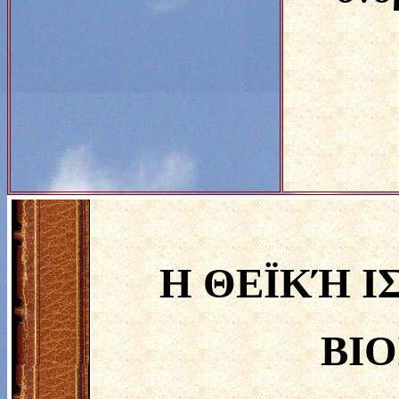
Η ΘΕΪΚΉ Ι
ΒΙ