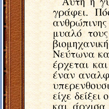
Αυτή η γυ
γράφει. Πό
ανθρώπινης
μυαλό τους
βιομηχανικ
Νεύτωνα κα
έρχεται και
έναν αναλφά
υπερενθουσ
είχε δείξει
και άρχισα