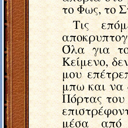
το Φως, το 
Τις επό
αποκρυπτογ
Όλα για το
Κείμενο, δε
μου επέτρε
μπω και να 
Πόρτας του 
επιστρέφον
μέσα από