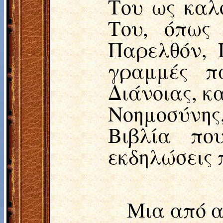
Του ως καλό
Του, όπως
Παρελθόν, 
γραμμές π
Διάνοιας, κα
Νοημοσύνης
Βιβλία πο
εκδηλώσεις 
Μια από α