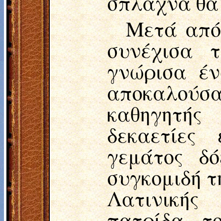
σπλάχνα θα
Μετά από
συνέχισα 
γνώρισα έν
αποκαλούσ
καθηγητής
δεκαετίες
γεμάτος δό
συγκομιδή τ
Λατινικής
πατρίδα τ