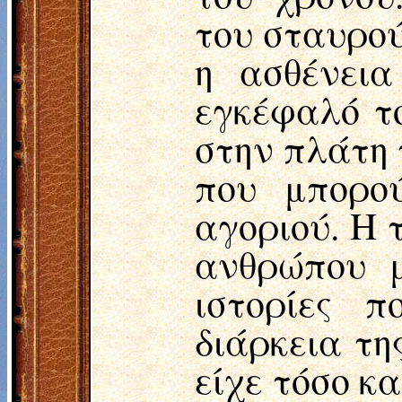
του σταυρού
η ασθένεια
εγκέφαλό τ
στην πλάτη 
που μπορο
αγοριού. Η 
ανθρώπου μ
ιστορίες 
διάρκεια τη
είχε τόσο κ