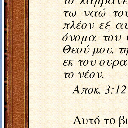
τω ναώ του
πλέον εξ αυ
όνομα του 
Θεού μου, τ
εκ του ουρα
το νέον.
Αποκ. 3:12
Αυτό το β