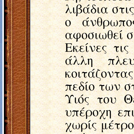
λιβάδια στι
ο άνθρωπο
αφοσιωθεί σ
Εκείνες τι
άλλη πλε
κοιτάζοντα
πεδίο των 
Υιός του Θ
υπέροχη επ
χωρίς μέτρο