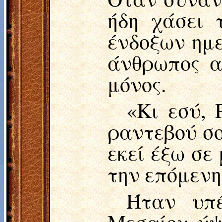
ήδη χάσει 
ένδοξων ημε
άνθρωπος α
μόνος.
«Κι εσύ, 
ραντεβού σο
εκεί έξω σε
την επόμενη 
Ήταν υπ