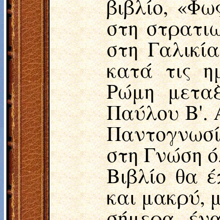
βιβλίο, «Φω
στη στρατιω
στη Γαλικία
κατά τις η
Ρώμη μετα
Παύλου Β'. 
Παντογνωσί
στη Γνώση 
Βιβλίο θα 
και μακρύ, 
σήμερα. έν