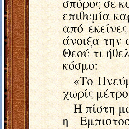
σπόρος σε κ
επιθυμία κα
από εκείνες
άνοιξα την 
Θεού τι ήθε
κόσμο:
«Το Πνεύ
χωρίς μέτρο
Η πίστη μ
η Εμπιστο