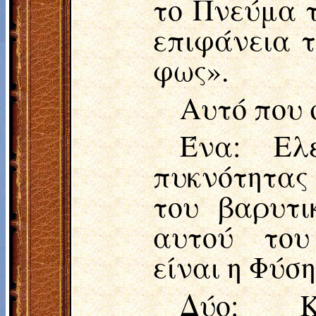
το Πνεύμα 
επιφάνεια τ
φως».
Αυτό που 
Ένα: Ελ
πυκνότητας
του βαρυτι
αυτού του
είναι η Φύση
Δύο: Κ