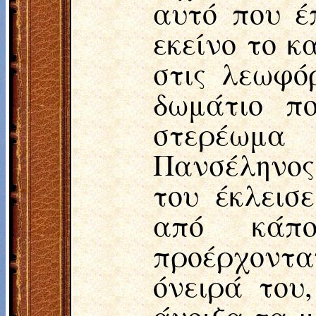
αυτό που έ
εκείνο το κ
στις λεωφό
δωμάτιο πο
στερέωμα
Πανσέληνος 
του έκλεισ
από κάπο
προέρχοντ
όνειρά του
άνοιξα τα μ