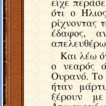
είχε περάσε
ότι ο Ήλιο
ρίχνοντας τ
έδαφος, α
απελευθέρωσ
Και λέω ό
ο νεαρός 
Ουρανό. Το 
ήταν μάρτ
ξέρουν με