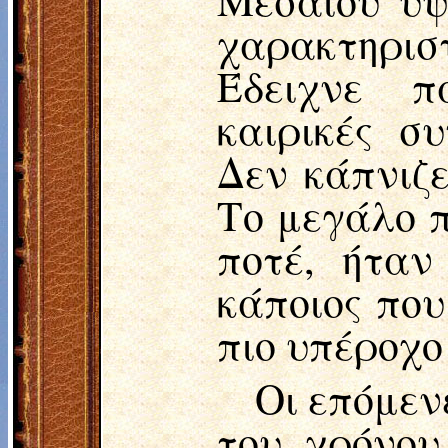
Μεσαίου ύψ
χαρακτηρι
Έδειχνε π
καιρικές σ
Δεν κάπνιζε
Το μεγάλο π
ποτέ, ήταν
κάποιος που
πιο υπέροχο
Οι επόμεν
του χρόνου