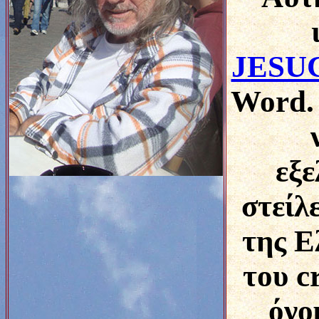
JESU
Word. 
εξε
στείλ
της Ε
του c
όνο