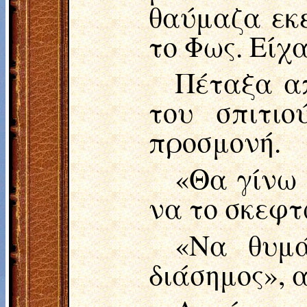
θαύμαζα εκε
το Φως. Είχ
Πέταξα απ
του σπιτι
προσμονή.
«Θα γίνω 
να το σκεφτ
«Να θυμά
διάσημος», 