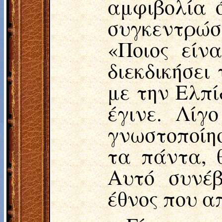
αμφιβολία 
συγκεντρώσ
«Ποιος είν
διεκδικήσει
με την Ελπί
έγινε. Λίγ
γνωστοποίησ
τα πάντα, 
Αυτό συνέβ
έθνος που α