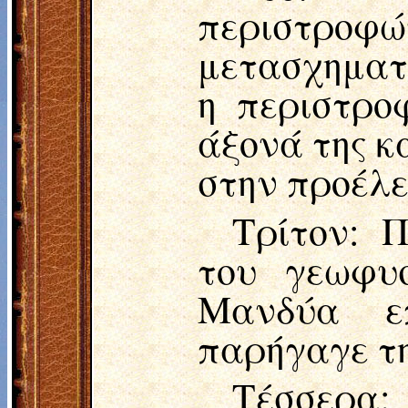
περιστροφώ
μετασχηματι
η περιστρο
άξονά της κ
στην προέλε
Τρίτον: 
του γεωφυ
Μανδύα επ
παρήγαγε τη
Τέσσερα