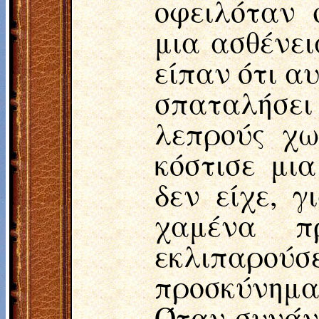
οφειλόταν 
μια ασθένει
είπαν ότι α
σπαταλήσει 
λεπρούς χω
κόστισε μια
δεν είχε, γ
χαμένα π
εκλιπαρούσ
προσκύνημα
Όταν συνάντ