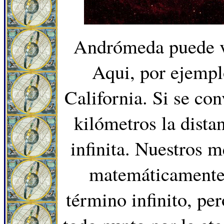
Andrómeda puede ve
Aqui, por ejempl
California. Si se con
kilómetros la dista
infinita. Nuestros m
matemáticamente 
término infinito, pe