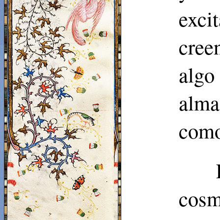
exci
cree
algo
alma
como
cosm