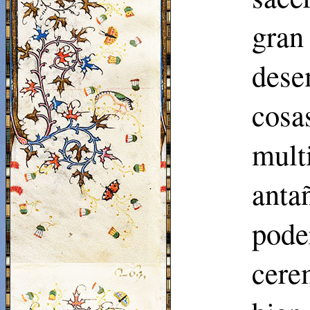
gra
dese
cosa
mult
anta
poder
cere