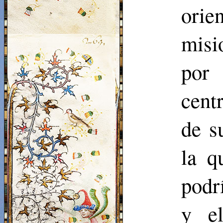
orie
misi
por 
centr
de s
la q
podrí
y e