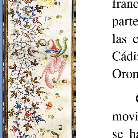
fran
part
las 
Cádi
Oron
movi
se h