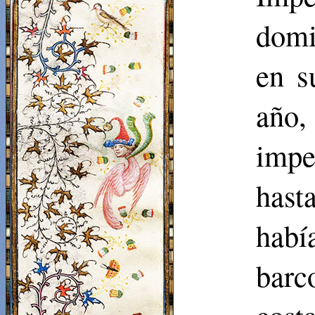
domi
en s
año,
impe
hast
habí
barc