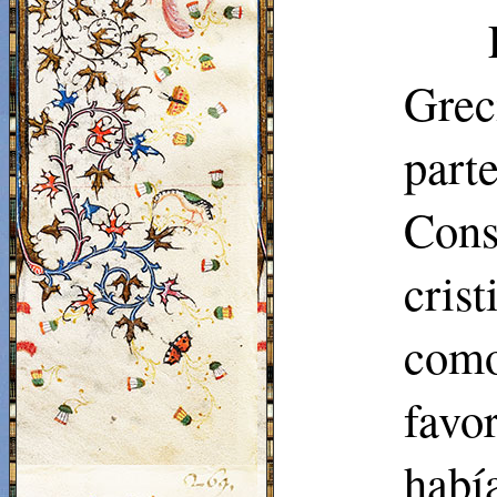
Grec
par
Cons
cris
co
favo
hab