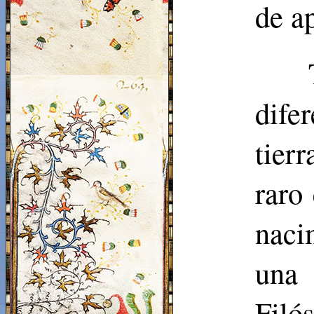
de ap
dife
tier
raro
naci
una
Filós