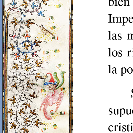
bien
Impe
las 
los 
la p
supu
cri