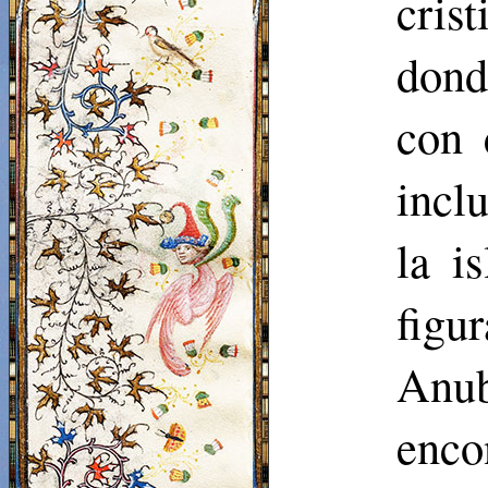
cris
dond
con 
incl
la i
figu
Anu
enco