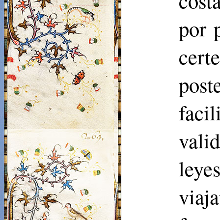
cost
por 
cert
post
faci
vali
leye
viaj