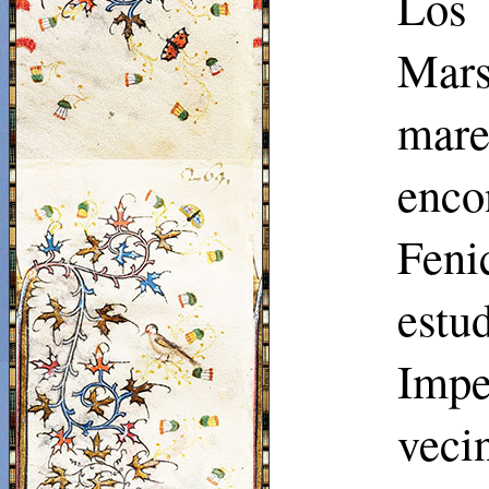
Los
Mars
mare
enco
Feni
estu
Imp
veci