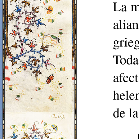
La m
alia
grie
Toda
afec
hele
de la