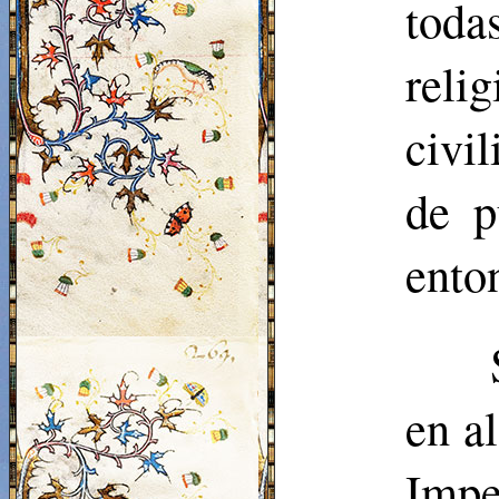
toda
reli
civi
de p
ento
en al
Impe