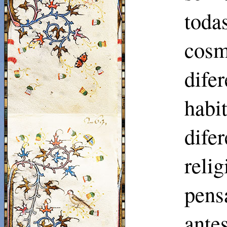
tod
cosm
dife
habi
difer
reli
pens
antes