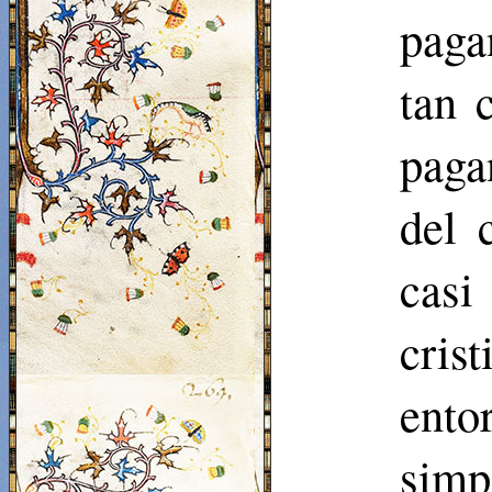
paga
tan 
paga
del 
cas
cris
ent
simp