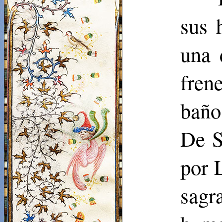
sus 
una 
fren
baño
De S
por 
sagr