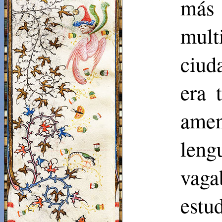
más 
mult
ciud
era 
ame
leng
vaga
estu