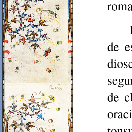
roma
de e
dios
segu
de c
orac
ton