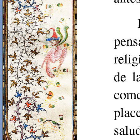
pen
reli
de l
come
plac
salu