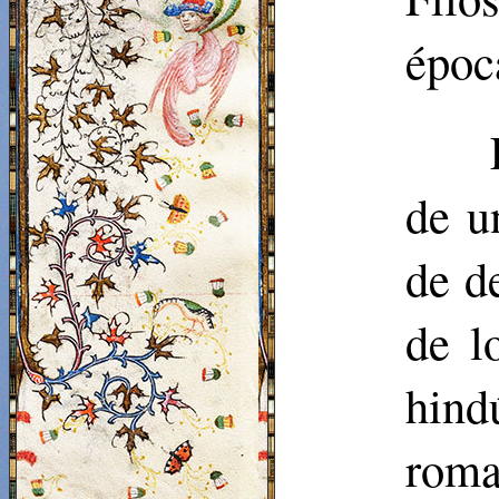
époc
de u
de de
de l
hind
roma