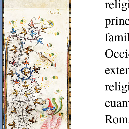
relig
prin
fami
Occi
exte
reli
cuan
Roma