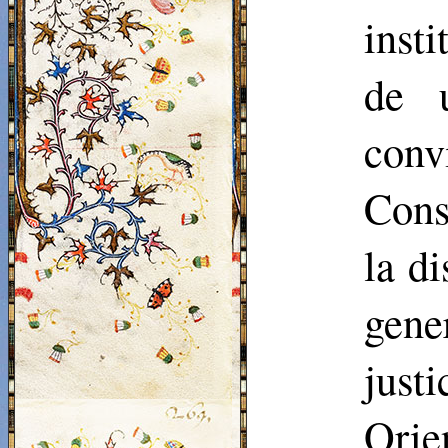
inst
de 
conv
Cons
la di
gene
just
Orie