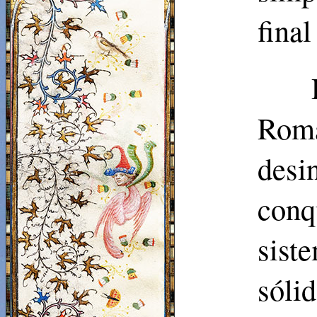
final
Rom
desi
conq
sis
sóli