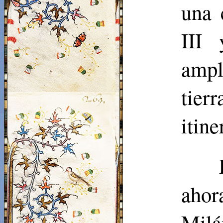
una 
III 
ampl
tier
itine
ahor
Mil