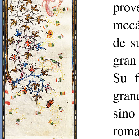
pro
mecá
de s
gran
Su f
gran
sino
roma