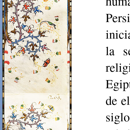
huma
Per
inic
la s
reli
Egip
de el
sig