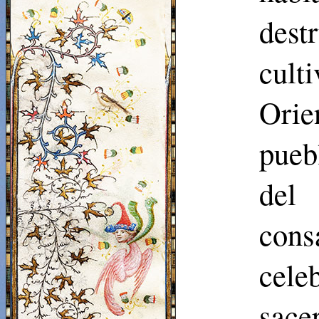
dest
cult
Orie
pueb
del 
con
cele
sace