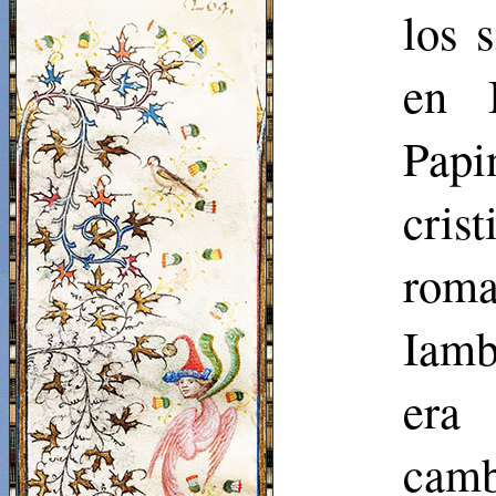
los 
en
Papi
cris
roma
Iamb
era 
cam