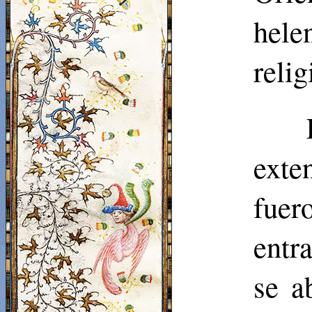
hele
relig
exte
fuer
entr
se a