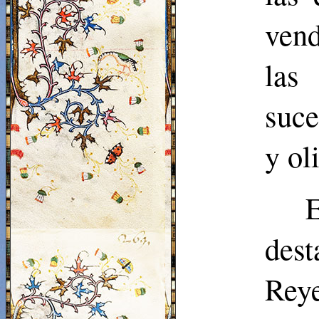
vend
las
suce
y ol
E
dest
Rey