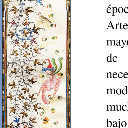
époc
Arte
mayo
de 
nece
modo
much
bajo