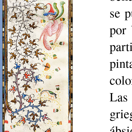
se p
por 
part
pin
colo
Las
grie
ábsi