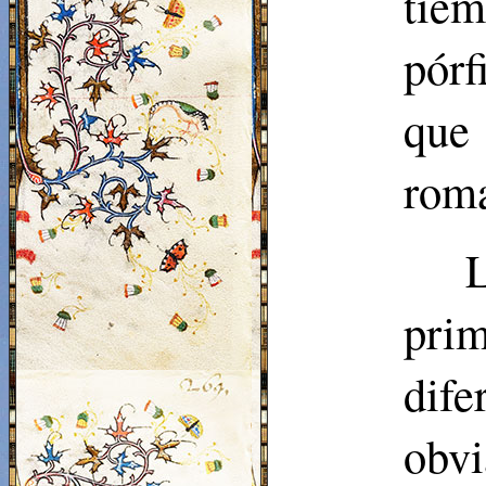
tiem
pórf
que 
roma
L
pri
dif
obv