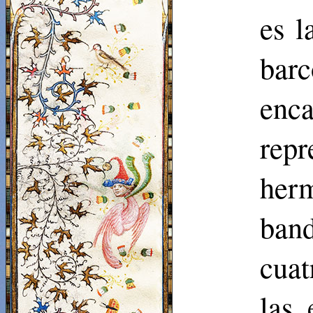
es l
bar
enc
rep
herm
band
cuat
las 