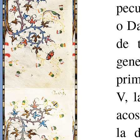
pecu
o Da
de 
gene
prim
V, l
acos
la 