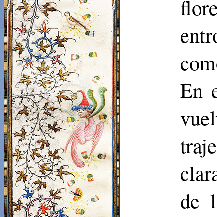
flor
entr
como
En e
vuel
tra
clar
de 