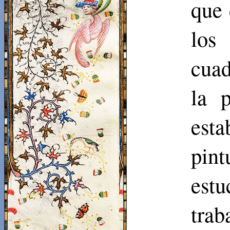
que 
los
cuad
la 
est
pin
estu
trab