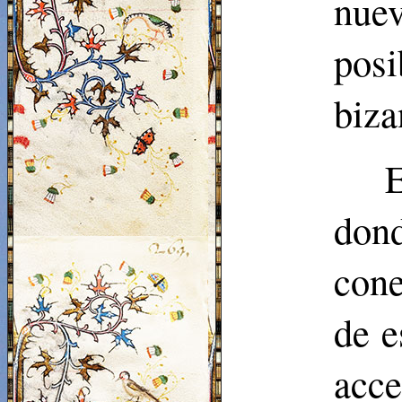
nue
pos
biza
don
cone
de e
acc