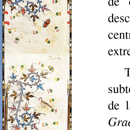
de 
desc
cent
extr
subt
de 
Gra