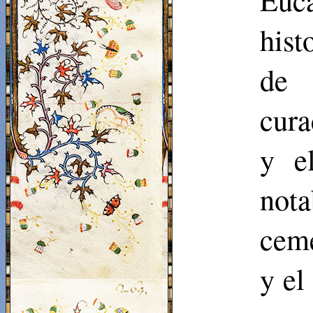
hist
de 
cura
y e
not
ceme
y el