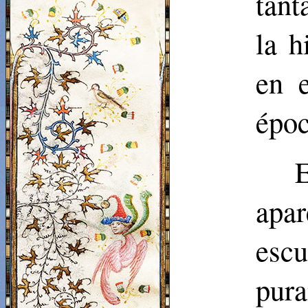
tant
la h
en 
époc
E
apa
escu
pura