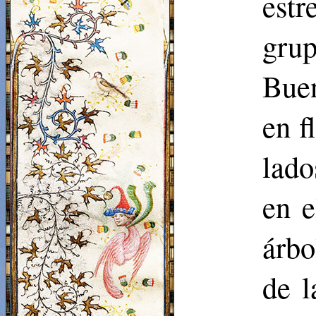
estr
grup
Buen
en f
lad
en e
árbo
de l