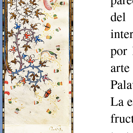
del
inte
por 
art
Pala
La e
fruc