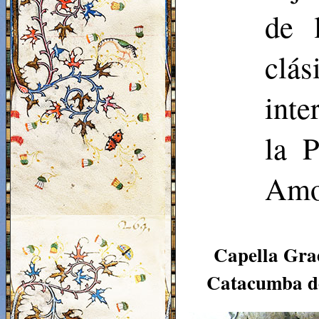
de 
clás
inte
la 
Amor
Capella Grae
Catacumba de