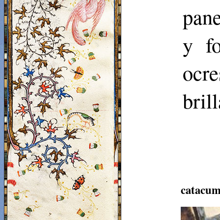
pane
y fo
ocr
bril
catacum