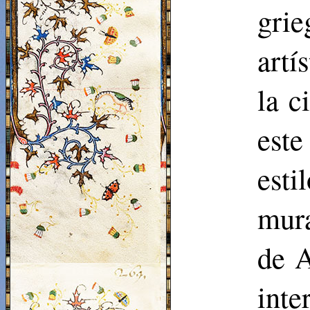
grie
artí
la c
este
esti
mura
de A
int