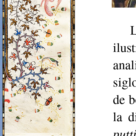
ilu
anal
sigl
de b
la d
putt