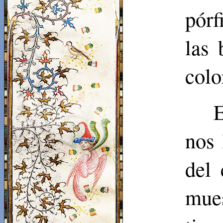
pórf
las 
colo
E
nos 
del 
mue