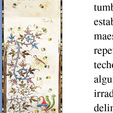
tum
esta
maes
repe
tech
algu
irr
del