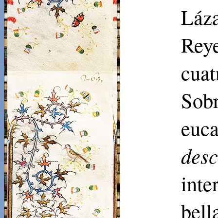
Láza
Rey
cuat
Sobr
euca
des
int
bell