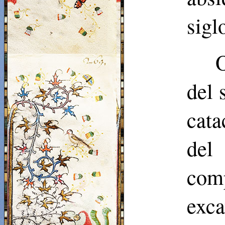
siglo
O
del 
cat
del
comp
exca