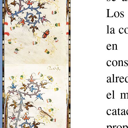
Los 
la c
en 
cons
alre
el m
cat
pro