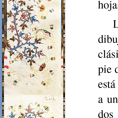
hoja
dibu
clás
pie 
está
a un
dos 