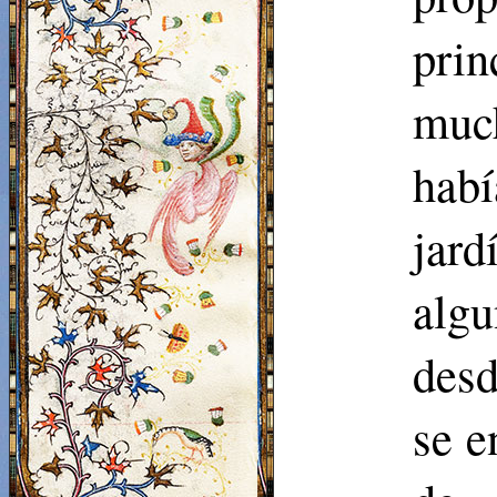
pri
much
habí
jar
alg
desd
se e