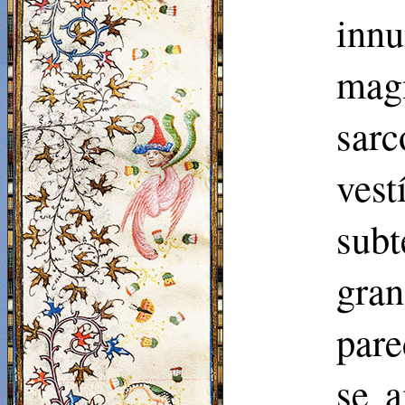
inn
magn
sar
ves
subt
gra
pare
se 