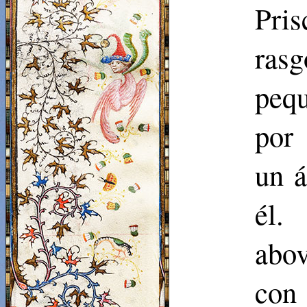
Pri
ras
pequ
por
un á
él.
abov
con 