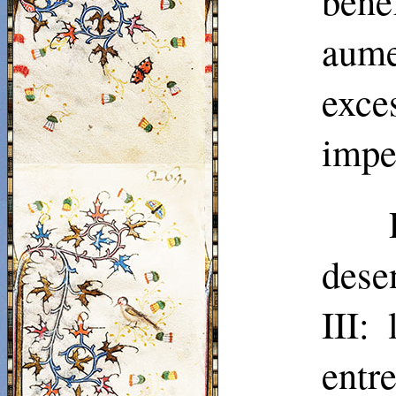
bene
aume
exc
impe
dese
III:
ent