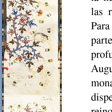
las 
Para
part
pro
Augu
mona
dispe
rein