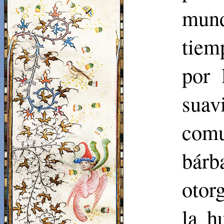
mund
tiem
por 
suav
comu
bárb
otor
la h