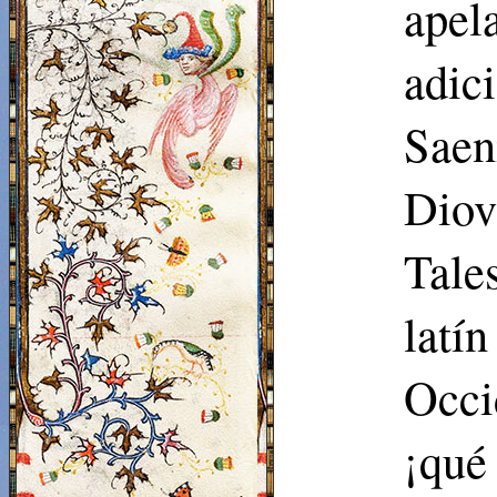
apel
adic
Saen
Diov
Tale
lat
Occi
¡qué