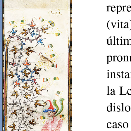
repr
(vit
últi
pron
insta
la L
disl
caso