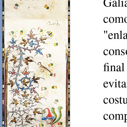
Gali
como
"enl
cons
fina
evit
cost
comp