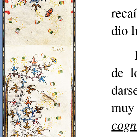
reca
dio l
de l
dars
muy
cogn