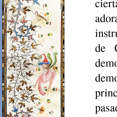
cier
ador
inst
de C
demo
dem
prin
pasa