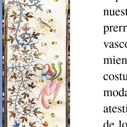
nuest
prer
vasc
mien
cost
moda
ates
de l