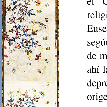
el 
reli
Euse
segú
de m
ahí 
depr
orig