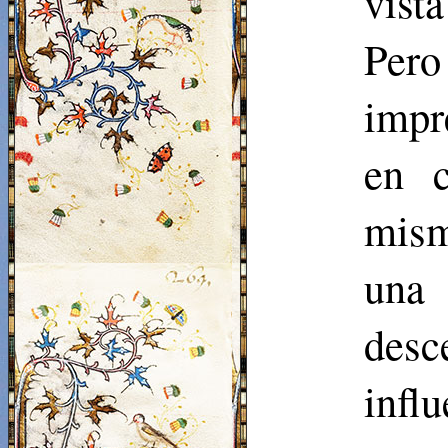
vista
Per
impr
en c
mism
una
desc
inf