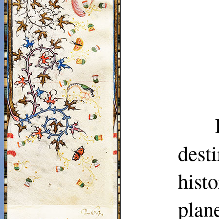
dest
hist
plan