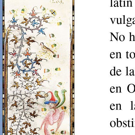
latí
vulg
No h
en to
de l
en O
en l
obst