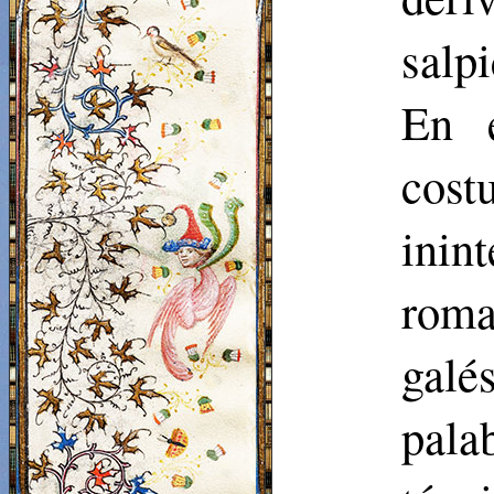
salp
En e
co
inin
roma
gal
pala