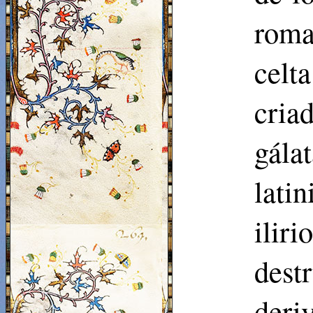
roma
celt
cria
gála
lati
ili
dest
deri