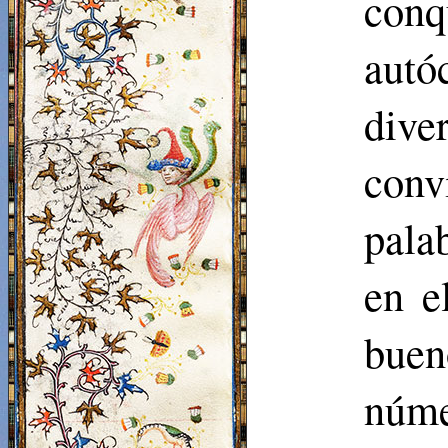
conq
autó
dive
conv
pala
en e
buen
núme