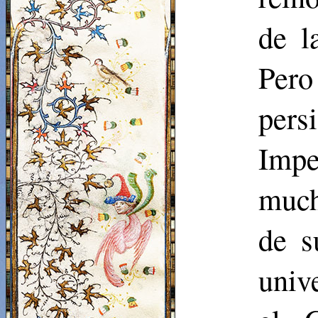
de l
Pero
pers
Impe
much
de s
univ