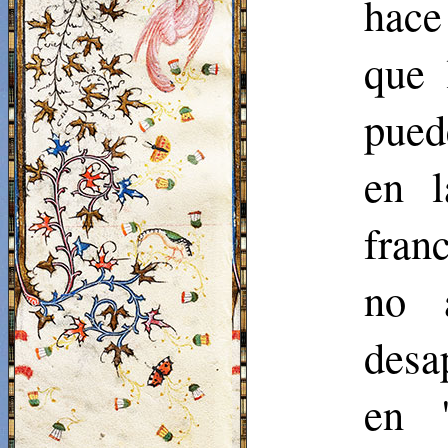
hace
que 
pued
en l
franc
no 
desa
en 