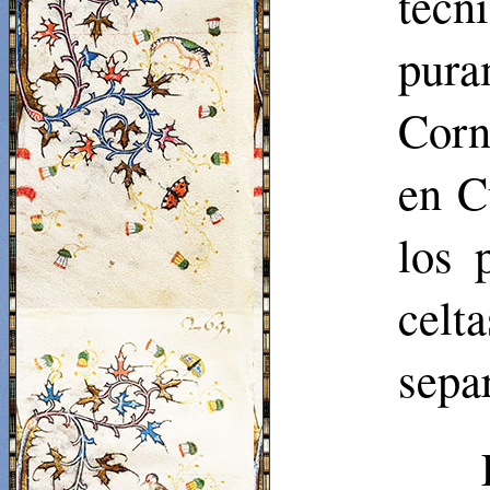
téc
pur
Corn
en C
los 
celt
sepa