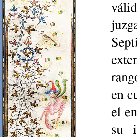
váli
juzg
Sept
exte
rang
en c
el e
su i