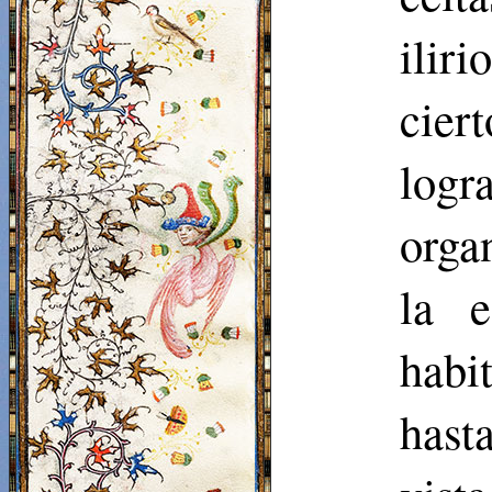
ilir
cier
logr
orga
la e
habi
hast