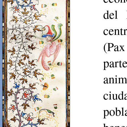
del 
cent
(
Pax
part
anim
ciud
pobl