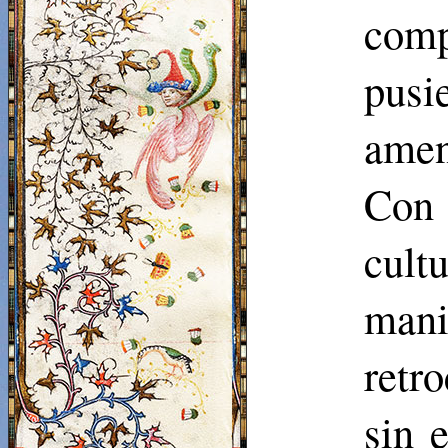
comp
pusi
amen
Con 
cul
man
retro
sin 