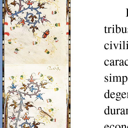
trib
civi
car
sim
deg
dura
econ