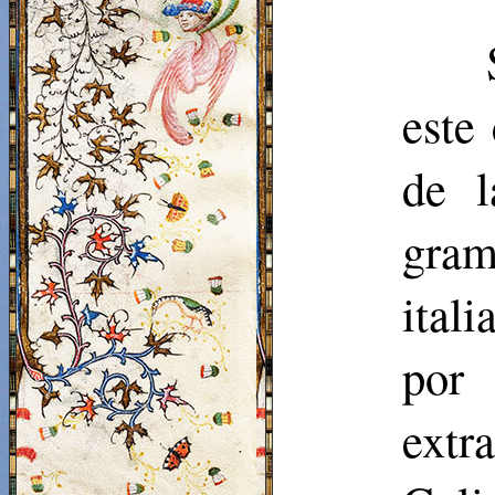
este
de l
gram
ital
por
extr