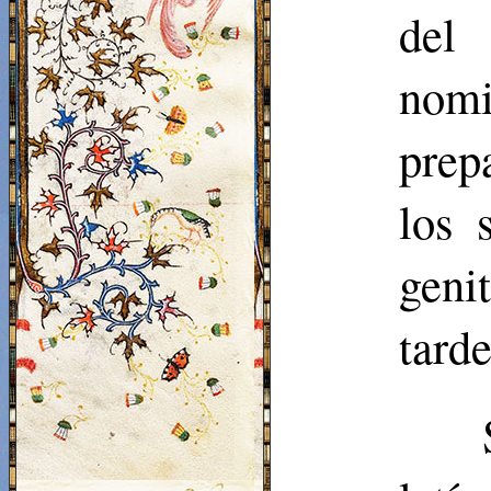
del 
nomi
prep
los 
geni
tarde