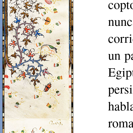
copt
nunc
corr
un p
Egi
pers
hab
roma