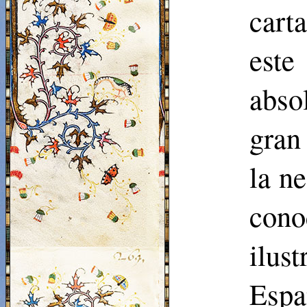
cart
este
abso
gran
la ne
cono
ilus
Es