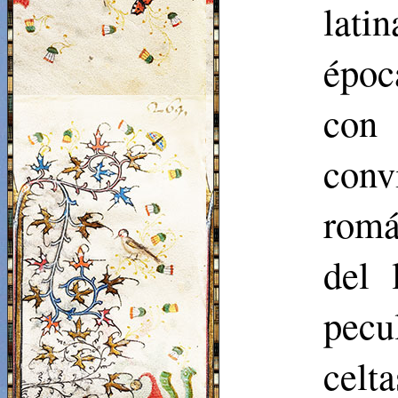
lati
époc
con 
conv
romá
del 
pecu
celta