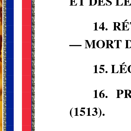
ET DES L
14.
RÉ
— MORT DE
15.
LÉO
16.
P
(1513).