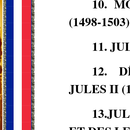
10.
MO
(1498-1503)
11. JUL
12. 
JULES II (
13.
JUL