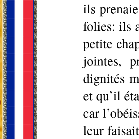
ils prenaie
folies: ils
petite cha
jointes, 
dignités m
et qu’il ét
car l’obéi
leur faisai