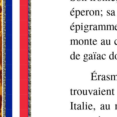
éperon; sa
épigramme 
monte au 
de gaïac do
Éras
trouvaie
Italie, au