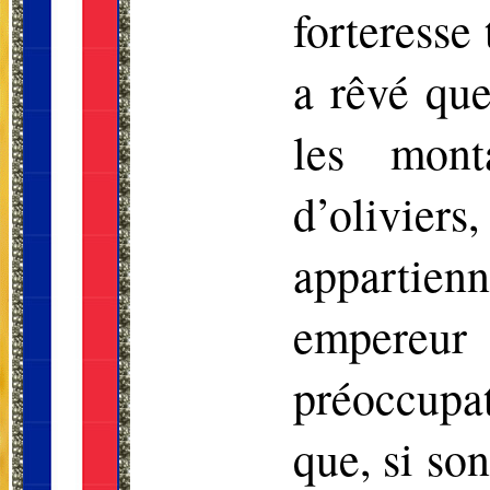
forteresse
a rêvé que
les mont
d’oliviers,
appartie
empere
préoccupat
que, si so