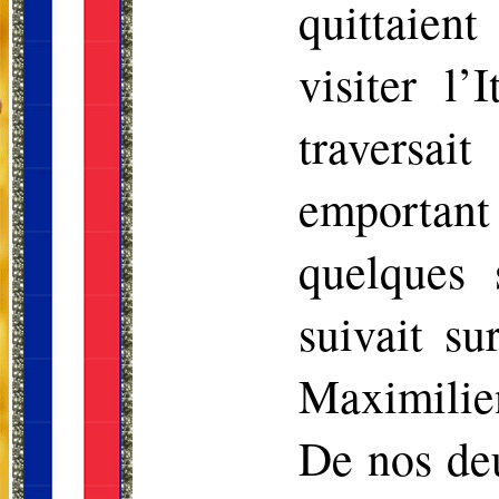
quittaien
visiter l
traversai
emportan
quelques s
suivait su
Maximilien
De nos deu