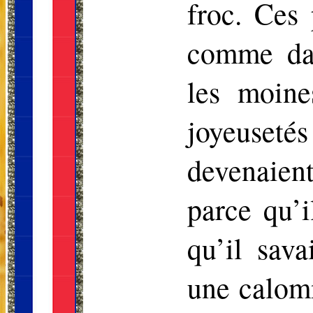
froc. Ces
comme dan
les moine
joyeuseté
devenaien
parce qu’i
qu’il sav
une calom