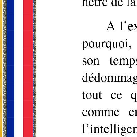
hêtre de 
A l’e
pourquoi,
son temps
dédommagé 
tout ce q
comme en
l’intellig