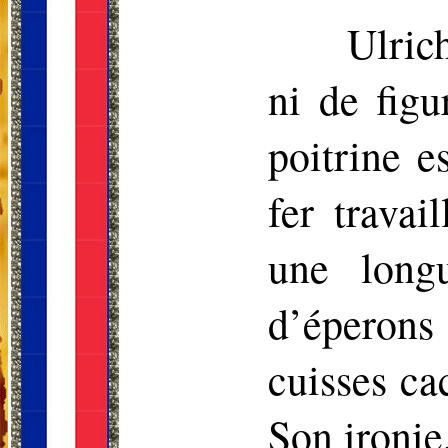
Ulric
ni de figu
poitrine e
fer trava
une long
d’éperons
cuisses ca
Son ironie