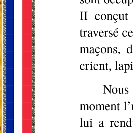
II conçut
traversé ce
maçons, do
crient, lap
Nous 
moment l’u
lui a rend