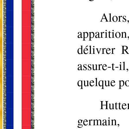
Alors
apparitio
délivrer 
assure-t-
quelque po
Hutte
germain,