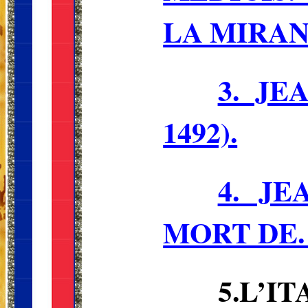
LA MIRAN
3. JE
1492).
4. J
MORT DE
5.L’I