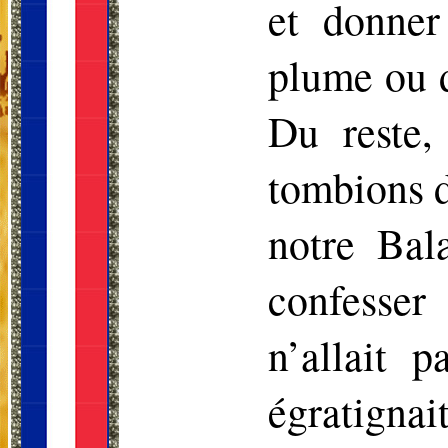
et donner
plume ou de
Du reste,
tombions d
notre
Bal
confesse
n’allait 
égratignait