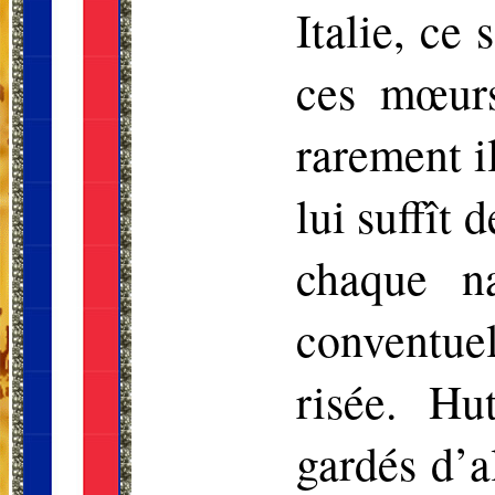
Italie, ce
ces mœurs
rarement i
lui suffît
chaque na
conventue
risée. Hu
gardés d’a