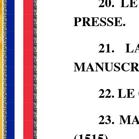
20. L
PRESSE.
21.
L
MANUSCRIT
22.
LE
23.
MA
(1515).