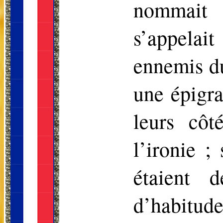
nommait 
s’appelai
ennemis du
une épigr
leurs côt
l’ironie ;
étaient 
d’habitude 