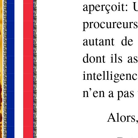
aperçoit:
U
procureur
autant de
dont ils a
intelligen
n’en a pas
Alors,