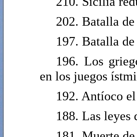
210. Sicilia re
202. Batalla d
197. Batalla de
196. Los grieg
en los juegos ístmi
192. Antíoco e
188. Las leyes
181. Muerte de