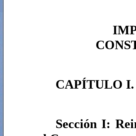
IMP
CONST
CAPÍTULO I.
Sección I: Re