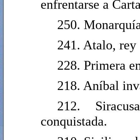
enfrentarse a Cart
250. Monarquía
241. Atalo, rey
228. Primera e
218. Aníbal inv
212. Siracu
conquistada.