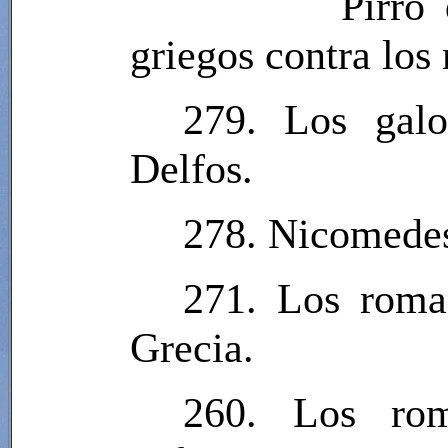
Pirro
griegos contra los
279. Los gal
Delfos.
278. Nicomedes 
271. Los roma
Grecia.
260. Los rom