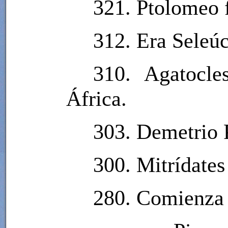
321. Ptolomeo 
312. Era Seleúc
310. Agatocle
África.
303. Demetrio P
300. Mitrídates
280. Comienza 