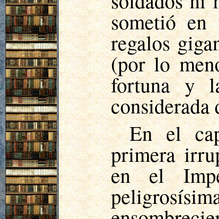
soldados ni 
sometió en 
regalos giga
(por lo men
fortuna y 
considerada 
En el cap
primera irru
en el Impe
peligrosísim
ensombrecie