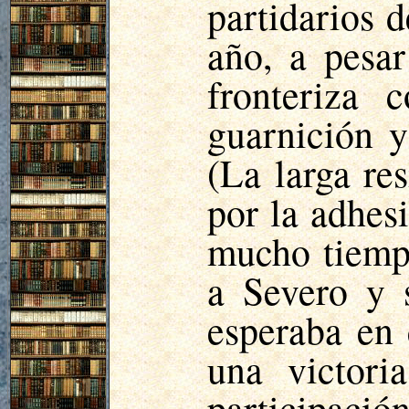
partidarios 
año, a pesar
fronteriza 
guarnición y
(La larga re
por la adhes
mucho tiempo
a Severo y s
esperaba en 
una victor
participació