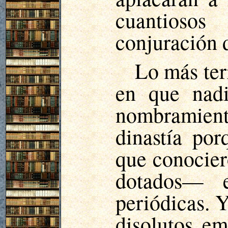
cuantiosos
conjuración 
Lo más ter
en que nadi
nombramient
dinastía po
que conocier
dotados— e
periódicas. Y
disolutos e