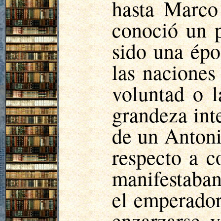
hasta Marco
conoció un p
sido una épo
las naciones
voluntad o l
grandeza int
de un Anton
respecto a c
manifestaban
el emperador,
enzarzarse y