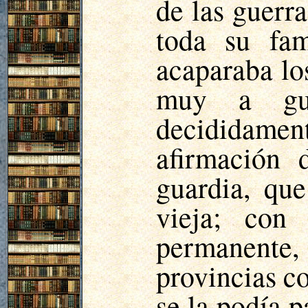
de las guerra
toda su fam
acaparaba lo
muy a gus
decididamen
afirmación 
guardia, qu
vieja; con 
permanente, 
provincias c
se la podía 