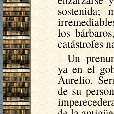
sostenida; 
irremediable
los bárbaros
catástrofes n
Un prenun
ya en el go
Aurelio. Ser
de su person
imperecedera
de la antigüe