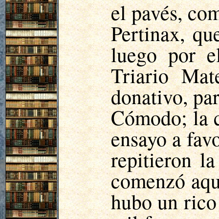
el pavés, com
Pertinax
, q
luego por e
Triario Ma
donativo, pa
Cómodo; la 
ensayo a favo
repitieron l
comenzó aque
hubo un rico