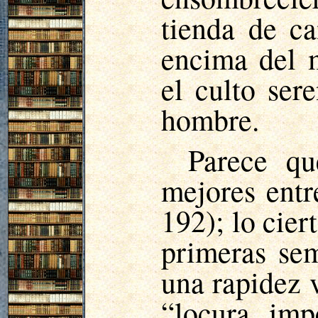
tienda de c
encima del 
el culto ser
hombre.
Parece qu
mejores entr
192); lo cier
primeras se
una rapidez v
“locura imp