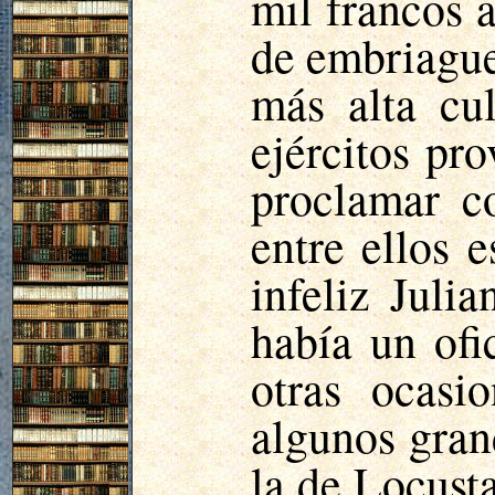
mil francos 
de embriague
más alta cul
ejércitos pr
proclamar c
entre ellos 
infeliz Juli
había un ofi
otras ocasi
algunos gran
la de
Locust