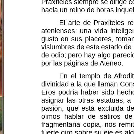
Praxíteles siempre se dirige c
hacia un reino de horas inque
El arte de Praxíteles 
atenienses: una vida intelig
gusto en sus placeres, toman
vislumbres de este estado de
de odio; pero hay algo pareci
por las páginas de Ateneo.
En el templo de Afrodi
divinidad a la que llaman Co
Eros podría haber sido hecho
asignar las otras estatuas, a
pasión, que está excluida de
oímos hablar de sátiros d
fragmentaria copia, nos remi
fuerte giro sobre su eje es al