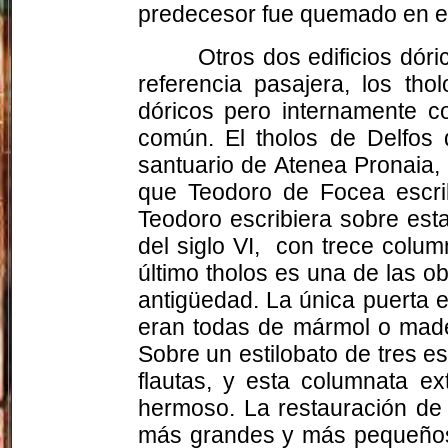
predecesor fue quemado en e
Otros dos edificios dór
referencia pasajera, los tho
dóricos pero internamente co
común. El tholos de Delfos 
santuario de Atenea Pronaia, 
que Teodoro de Focea escrib
Teodoro escribiera sobre esta
del siglo VI,
con trece colum
último tholos es una de las 
antigüedad. La única puerta es
eran todas de mármol o made
Sobre un estilobato de tres e
flautas, y esta columnata ex
hermoso. La restauración de 
más grandes y más pequeños d