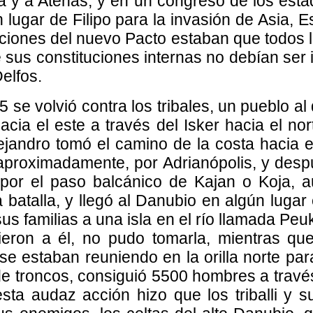
 y a Atenas, y en un congreso de los estad
 lugar de Filipo para la invasión de Asia, 
iciones del nuevo Pacto estaban que todos 
 sus constituciones internas no debían ser 
elfos.
 se volvió contra los tribales, un pueblo al
acia el este a través del Isker hacia el no
ndro tomó el camino de la costa hacia el
 aproximadamente, por Adrianópolis, y des
or el paso balcánico de Kajan o Koja, a
batalla, y llegó al Danubio en algún lugar e
 sus familias a una isla en el río llamada P
ieron a él, no pudo tomarla, mientras qu
se estaban reuniendo en la orilla norte par
e troncos, consiguió 5500 hombres a través
ta audaz acción hizo que los triballi y su