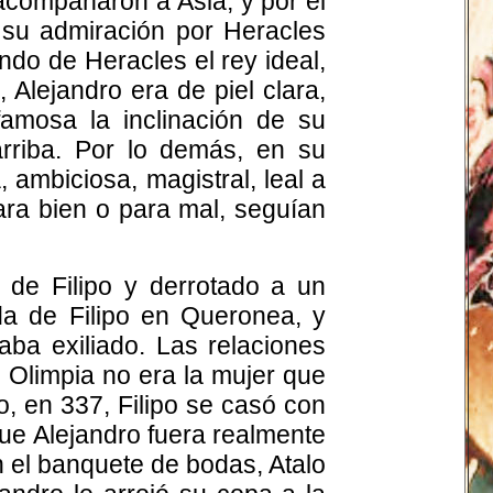
e acompañaron a Asia, y por el
e su admiración por Heracles
do de Heracles el rey ideal,
Alejandro era de piel clara,
 famosa la inclinación de su
arriba. Por lo demás, en su
 ambiciosa, magistral, leal a
ara bien o para mal, seguían
de Filipo y derrotado a un
da de Filipo en Queronea, y
ba exiliado. Las relaciones
 Olimpia no era la mujer que
do, en 337, Filipo se casó con
que Alejandro fuera realmente
en el banquete de bodas, Atalo