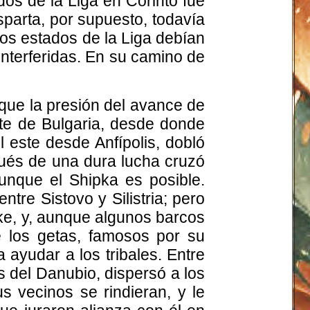
os de la Liga en Corinto fue
Esparta, por supuesto, todavía
los estados de la Liga debían
interferidas. En su camino de
 que la presión del avance de
rte de Bulgaria, desde donde
 este desde Anfípolis, dobló
pués de una dura lucha cruzó
unque el Shipka es posible.
ntre Sistovo y Silistria; pero
euke, y, aunque algunos barcos
e los getas, famosos por su
a ayudar a los tribales. Entre
 del Danubio, dispersó a los
s vecinos se rindieran, y le