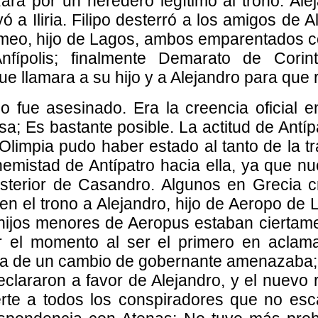
ara por un heredero legítimo al trono. Alej
a Iliria. Filipo desterró a los amigos de A
lomeo, hijo de Lagos, ambos emparentados c
nfípolis; finalmente Demarato de Corin
ue llamara a su hijo y a Alejandro para que 
ipo fue asesinado. Era la creencia oficial
sa; Es bastante posible. La actitud de Antí
Olimpia pudo haber estado al tanto de la t
enemistad de Antípatro hacia ella, ya que nu
sterior de Casandro. Algunos en Grecia c
en el trono a Alejandro, hijo de Aeropo de Ly
 hijos menores de Aeropus estaban ciertame
r el momento al ser el primero en aclam
lta de un cambio de gobernante amenazaba; p
eclararon a favor de Alejandro, y el nuevo 
erte a todos los conspiradores que no es