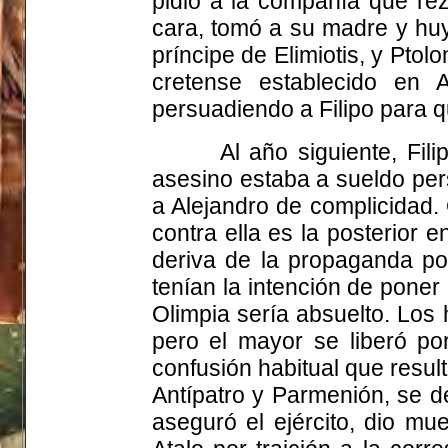
pidió a la compañía que rez
cara, tomó a su madre y huyó 
príncipe de Elimiotis, y Pto
cretense establecido en A
persuadiendo a Filipo para q
Al año siguiente, Fil
asesino estaba a sueldo per
a Alejandro de complicidad. 
contra ella es la posterior 
deriva de la propaganda po
tenían la intención de poner 
Olimpia sería absuelto. Los
pero el mayor se liberó po
confusión habitual que resu
Antípatro y Parmenión, se d
aseguró el ejército, dio mu