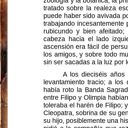
zoología y la botánica; la pr
tratado sobre la realeza es
puede haber sido avivada po
trabajando incesantemente p
rubicundo y bien afeitado; 
cabeza hacia el lado izqui
ascensión era fácil de persu
los amigos, y sobre todo mu
sin ser sacadas a la luz por 
A los dieciséis año
levantamiento tracio; a lo
había roto la Banda Sagrad
entre Filipo y Olimpia habí
toleraba el harén de Filipo; 
Cleopatra, sobrina de su gen
su hijo, posiblemente una his