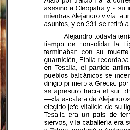
Atalo por traición a la co
asesinó a Cleopatra y a su 
mientras Alejandro vivía; au
asuntos, y en 331 se retiró a
Alejandro todavía ten
tiempo de consolidar la L
terminaban con su muerte.
guarnición, Etolia recordaba
en Tesalia, el partido ant
pueblos balcánicos se ince
dirigió primero a Grecia, po
se apresuró hacia el sur, d
—«la escalera de Alejandro»—
elegido jefe vitalicio de su 
Tesalia era un país de te
siervos, y la caballería era 