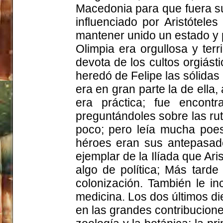
Macedonia para que fuera su 
influenciado por Aristótele
mantener unido un estado y 
Olimpia era orgullosa y ter
devota de los cultos orgiást
heredó de Felipe las sólidas 
era en gran parte la de ell
era práctica; fue encont
preguntándoles sobre las rut
poco; pero leía mucha poesí
héroes eran sus antepasado
ejemplar de la Ilíada que Ari
algo de política; Más tarde
colonización. También le incu
medicina. Los dos últimos die
en las grandes contribuciones