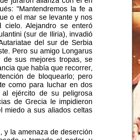
ue juraron alianza con él en
ués: "Mantendremos la fe a
gue o el mar se levante y nos
 cielo. Alejandro se enteró
ntini (sur de Iliria), invadió
Autariatae del sur de Serbia
oeste. Pero su amigo Longarus
s de sus mejores tropas, se
ancia que había que recorrer,
ntención de bloquearlo; pero
erte como para luchar en dos
al ejército de su peligrosa
cias de Grecia le impidieron
el miedo a sus aliados celtas
o, y la amenaza de deserción