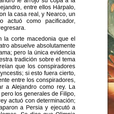
andro le arrojó su copa a la
lejandro, entre ellos Hárpalo,
on la casa real, y Nearco, un
to actuó como pacificador,
regresara.
 en la corte macedonia que el
patro absuelve absolutamente
rama; pero la única evidencia
estra tradición sobre el tema
reían que los conspiradores
ncestis; si esto fuera cierto,
nte entre los conspiradores,
ar a Alejandro como rey. La
ero los generales de Filipo,
rey actuó con determinación;
caparon a Persia y ejecutó a