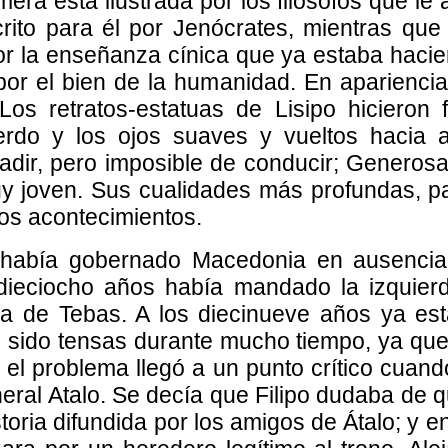
imera está ilustrada por los filósofos que l
crito para él por Jenócrates, mientras qu
r la enseñanza cínica que ya estaba hacien
or el bien de la humanidad. En apariencia, 
Los retratos-estatuas de Lisipo hicieron
erdo y los ojos suaves y vueltos hacia 
adir, pero imposible de conducir; Generosa,
y joven. Sus cualidades más profundas, p
los acontecimientos.
s había gobernado Macedonia en ausencia 
s dieciocho años había mandado la izquier
a de Tebas. A los diecinueve años ya esta
an sido tensas durante mucho tiempo, ya que
y el problema llegó a un punto crítico cuan
eral Atalo. Se decía que Filipo dudaba de 
toria difundida por los amigos de Átalo; y 