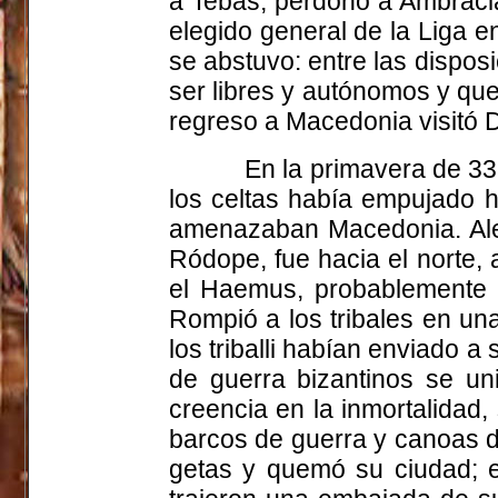
a Tebas, perdonó a Ambracia
elegido general de la Liga en
se abstuvo: entre las dispos
ser libres y autónomos y que
regreso a Macedonia visitó D
En la primavera de 335
los celtas había empujado h
amenazaban Macedonia. Aleja
Ródope, fue hacia el norte,
el Haemus, probablemente p
Rompió a los tribales en una 
los triballi habían enviado a
de guerra bizantinos se un
creencia en la inmortalidad, 
barcos de guerra y canoas d
getas y quemó su ciudad; es