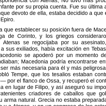
rrespondencia con Atenas; No tuvo más pro
infante por su propia cuenta. Fue su última
nque devoto de ella, estaba decidido a que 
 Epiro.
ía que establecer su posición fuera de Mace
iga de Corinto, y los griegos considerar
 Atenas se regocijaba por su asesinat
 a sus exiliados, había excitación en Teba
imacedonio se apoderó por un momento del
ndiaban; Macedonia podría encontrarse ent
r ser más necesaria para él y más peligrosa
obló Tempe, que los tesalios estaban con
 por el flanco de Ossa, y recuperó el contr
liga en lugar de Filipo, y así aseguró su imp
rratenientes criadores de caballos que g
su arma natural. Grecia no estaba preparada