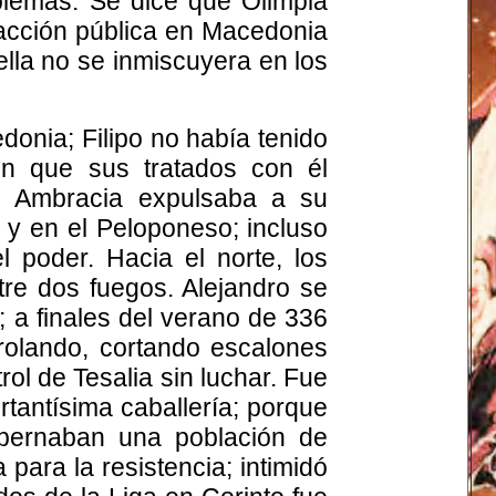
blemas. Se dice que Olimpia
 acción pública en Macedonia
ella no se inmiscuyera en los
donia; Filipo no había tenido
on que sus tratados con él
o, Ambracia expulsaba a su
s y en el Peloponeso; incluso
 poder. Hacia el norte, los
re dos fuegos. Alejandro se
; a finales del verano de 336
trolando, cortando escalones
ol de Tesalia sin luchar. Fue
ortantísima caballería; porque
obernaban una población de
 para la resistencia; intimidó