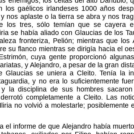
s enemigos, los celtas del alto Danubio, q
n los gaélicos irlandeses 1000 años desp
y nos aplaste o la tierra se abra y nos tra
 los tres, sólo temían que se cayera el
ria se había aliado con Glaucias de los Taula
aleza fronteriza, Pelión; mientras que los 
re su flanco mientras se dirigía hacia el 
 Estrimón, cuya gente proporcionó alguna
riatas, y Alejandro, a pesar de la gran dist
 Glaucias se uniera a Cleito. Tenía la i
aguardia, y no era lo suficientemente fu
 y la disciplina de sus hombres sacaron 
 derrotó completamente a Cleito. Las noti
liria no volvió a molestarle; posiblemente 
a el informe de que Alejandro había muert