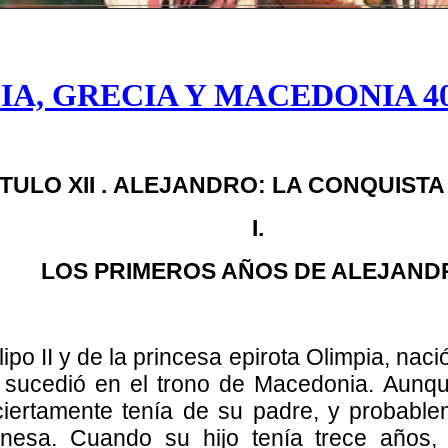
IA, GRECIA Y MACEDONIA
4
TULO XII .
ALEJANDRO: LA CONQUISTA 
I.
LOS PRIMEROS AÑOS DE ALEJAND
Filipo II y de la princesa epirota Olimpia, nac
 sucedió en el trono de Macedonia. Aunqu
ciertamente tenía de su padre, y probabl
esa. Cuando su hijo tenía trece años, Fi