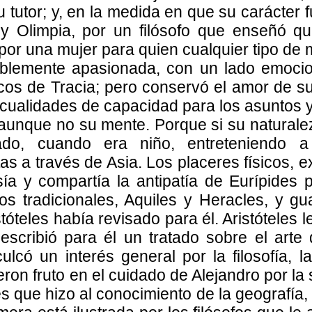
tutor; y, en la medida en que su carácter fu
s y Olimpia, por un filósofo que enseñó 
por una mujer para quien cualquier tipo de
riblemente apasionada, con un lado emoci
icos de Tracia; pero conservó el amor de su
cualidades de capacidad para los asuntos y 
a, aunque no su mente. Porque si su natural
rado, cuando era niño, entreteniendo 
as a través de Asia. Los placeres físicos, e
a y compartía la antipatía de Eurípides po
s tradicionales, Aquiles y Heracles, y g
stóteles había revisado para él. Aristóteles l
 escribió para él un tratado sobre el arte
lcó un interés general por la filosofía, la
ron fruto en el cuidado de Alejandro por la 
 que hizo al conocimiento de la geografía, la