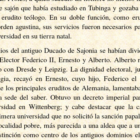
le sajón que había estudiado en Tubinga y gozaba 
erudito teólogo. En su doble función, como er
orden agustina, sus servicios fueron necesarios p
ersidad en su tierra natal.
os del antiguo Ducado de Sajonia se habían divi
 Elector Federico II, Ernesto y Alberto. Alberto re
 con Dresde y Leipzig. La dignidad electoral, ju
ngia, recayó en Ernesto, cuyo hijo, Federico e
de los principales eruditos de Alemania, lamentab
a sede del saber. Obtuvo un decreto imperial pa
sidad en Wittenberg; y cabe destacar que la c
rimera universidad que no solicitó la sanción papal
ocalidad pobre, más parecida a una aldea que a un
istinción como centro de los antiguos dominios el