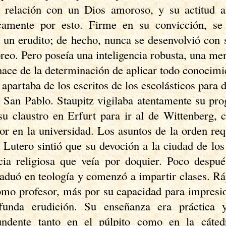
 relación con un Dios amoroso, y su actitud a
camente por esto. Firme en su convicción, se 
 un erudito; de hecho, nunca se desenvolvió con 
reo. Pero poseía una inteligencia robusta, una men
nace de la determinación de aplicar todo conocimie
apartaba de los escritos de los escolásticos para d
 San Pablo. Staupitz vigilaba atentamente su pro
su claustro en Erfurt para ir al de Wittenberg, c
r en la universidad. Los asuntos de la orden req
Lutero sintió que su devoción a la ciudad de los 
ncia religiosa que veía por doquier. Poco despu
raduó en teología y comenzó a impartir clases. R
omo profesor, más por su capacidad para impresi
unda erudición. Su enseñanza era práctica 
undente tanto en el púlpito como en la cáte