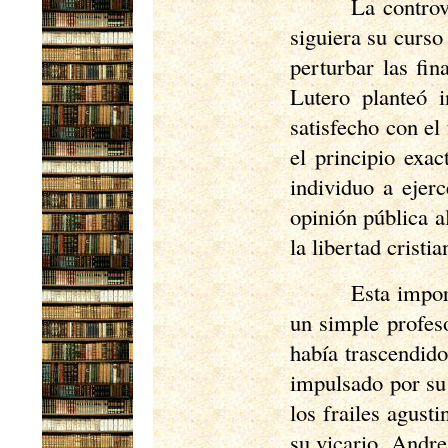
La controv
siguiera su curs
perturbar las fi
Lutero planteó i
satisfecho con el
el principio exa
individuo a ejerc
opinión pública 
la libertad cristi
Esta impor
un simple profes
había trascendido
impulsado por su 
los frailes agust
su vicario, Andr