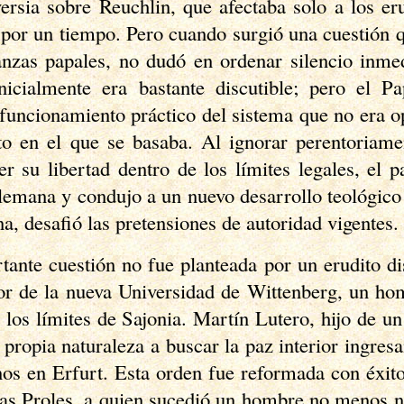
ersia sobre Reuchlin, que afectaba solo a los er
o por un tiempo. Pero cuando surgió una cuestión
nanzas papales, no dudó en ordenar silencio inme
nicialmente era bastante discutible; pero el P
 funcionamiento práctico del sistema que no era 
cto en el que se basaba. Al ignorar perentoriame
er su libertad dentro de los límites legales, el 
alemana y condujo a un nuevo desarrollo teológico
ana, desafió las pretensiones de autoridad vigentes.
tante cuestión no fue planteada por un erudito di
or de la nueva Universidad de Wittenberg, un h
 los límites de Sajonia. Martín Lutero, hijo de u
propia naturaleza a buscar la paz interior ingres
inos en Erfurt. Esta orden fue reformada con éxito
eas Proles, a quien sucedió un hombre no menos n