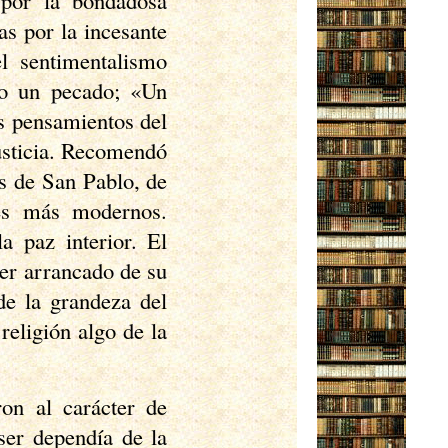
 por la bondadosa
as por la incesante
l sentimentalismo
mo un pecado; «Un
us pensamientos del
usticia. Recomendó
os de San Pablo, de
res más modernos.
a paz interior. El
ser arrancado de su
de la grandeza del
religión algo de la
ron al carácter de
ser dependía de la