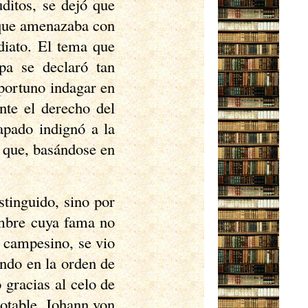
uditos, se dejó que
 que amenazaba con
diato. El tema que
apa se declaró tan
oportuno indagar en
nte el derecho del
papado indignó a la
 que, basándose en
stinguido, sino por
ombre cuya fama no
n campesino, se vio
ando en la orden de
 gracias al celo de
otable, Johann von