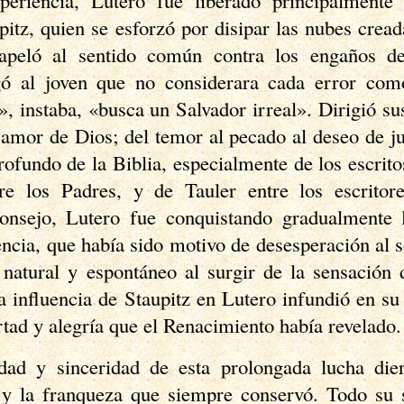
xperiencia, Lutero fue liberado principalmente
pitz, quien se esforzó por disipar las nubes cread
 apeló al sentido común contra los engaños de
ogó al joven que no considerara cada error co
, instaba, «busca un Salvador irreal». Dirigió s
 amor de Dios; del temor al pecado al deseo de j
ofundo de la Biblia, especialmente de los escrit
re los Padres, y de Tauler entre los escrito
onsejo, Lutero fue conquistando gradualmente l
encia, que había sido motivo de desesperación al 
 natural y espontáneo al surgir de la sensación 
 influencia de Staupitz en Lutero infundió en su 
rtad y alegría que el Renacimiento había revelado.
idad y sinceridad de esta prolongada lucha die
 y ​​la franqueza que siempre conservó. Todo su 