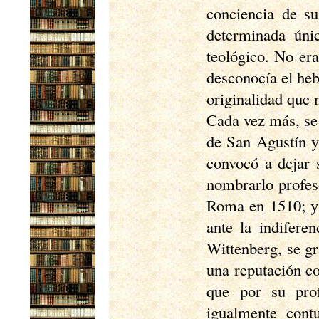
conciencia de su
determinada úni
teológico. No era
desconocía el heb
originalidad que 
Cada vez más, se 
de San Agustín y
convocó a dejar 
nombrarlo profeso
Roma en 1510; y 
ante la indifere
Wittenberg, se g
una reputación c
que por su prof
igualmente cont