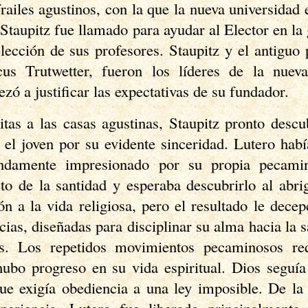
railes agustinos, con la que la nueva universidad 
Staupitz fue llamado para ayudar al Elector en la 
lección de sus profesores. Staupitz y el antiguo
cus Trutwetter, fueron los líderes de la nueva
ó a justificar las expectativas de su fundador.
itas a las casas agustinas, Staupitz pronto desc
r el joven por su evidente sinceridad. Lutero hab
ndamente impresionado por su propia pecami
to de la santidad y esperaba descubrirlo al abri
n a la vida religiosa, pero el resultado le dece
cias, diseñadas para disciplinar su alma hacia la s
s. Los repetidos movimientos pecaminosos req
hubo progreso en su vida espiritual. Dios seguía
que exigía obediencia a una ley imposible. De la