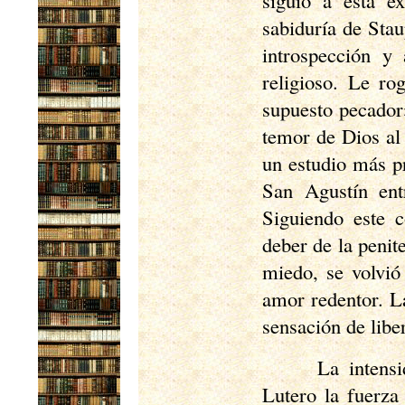
siguió a esta e
sabiduría de Stau
introspección y
religioso. Le r
supuesto pecador»
temor de Dios al
un estudio más pr
San Agustín ent
Siguiendo este c
deber de la penit
miedo, se volvió
amor redentor. La
sensación de libe
La intens
Lutero la fuerza