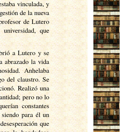
estaba vinculada, y
gestión de la nueva
 profesor de Lutero
 universidad, que
ubrió a Lutero y se
ía abrazado la vida
nosidad. Anhelaba
go del claustro. Se
pcionó. Realizó una
antidad; pero no lo
uerían constantes
 siendo para él un
 desesperación que