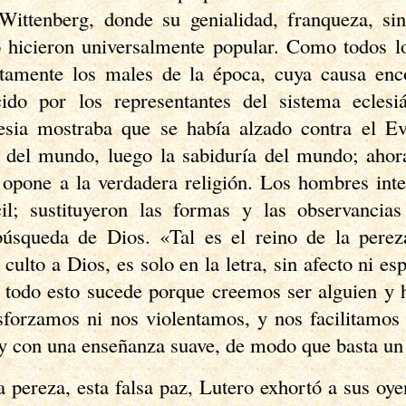
Wittenberg, donde su genialidad, franqueza, sin
 hicieron universalmente popular. Como todos l
tamente los males de la época, cuya causa enc
cido por los representantes del sistema eclesiá
esia mostraba que se había alzado contra el Ev
 del mundo, luego la sabiduría del mundo; ahor
opone a la verdadera religión. Los hombres inte
cil; sustituyeron las formas y las observancia
búsqueda de Dios. «Tal es el reino de la pere
culto a Dios, es solo en la letra, sin afecto ni es
 todo esto sucede porque creemos ser alguien y h
sforzamos ni nos violentamos, y nos facilitamos 
 y con una enseñanza suave, de modo que basta un 
a pereza, esta falsa paz, Lutero exhortó a sus oye