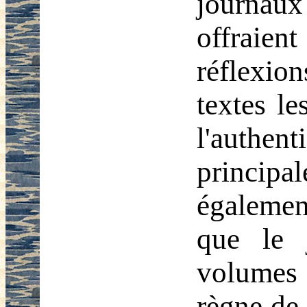
journau
offraien
réflexio
textes l
l'authen
princi
également
que le 
volumes 
règne de 