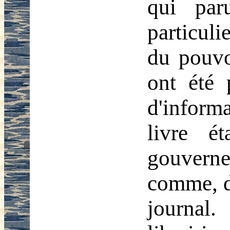
qui par
particuli
du pouvo
ont été 
d'informa
livre ét
gouvernem
comme, de
journal.