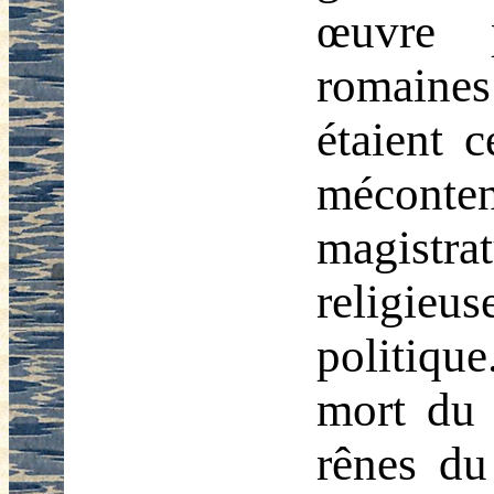
œuvre p
romaines
étaient 
méconten
magistrat
religieus
politiqu
mort du 
rênes du