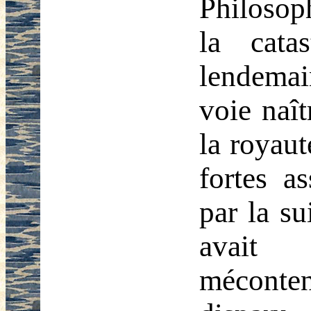
Philosoph
la cata
lendema
voie naît
la royaut
fortes a
par la su
avait
méconten