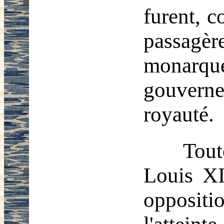
furent, c
passagère
monarque
gouvern
royauté.
Tout
Louis XI
opposit