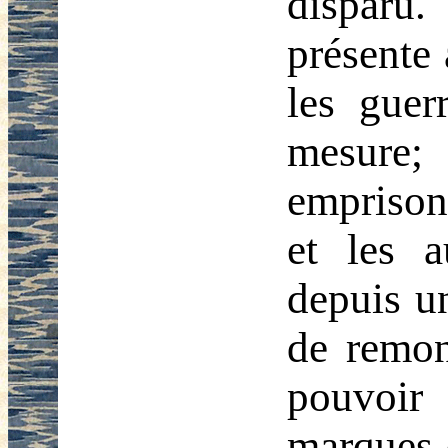
disparu.
présente 
les guer
mesur
emprisonn
et les a
depuis un
de remon
pouvoir 
marques 