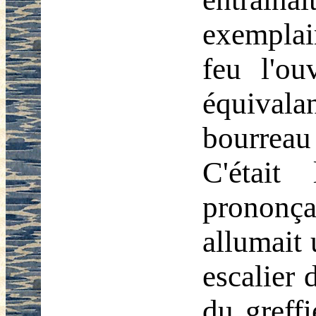
exemplai
feu l'ou
équivala
bourreau
C'était
prononça
allumait 
escalier 
du greffi