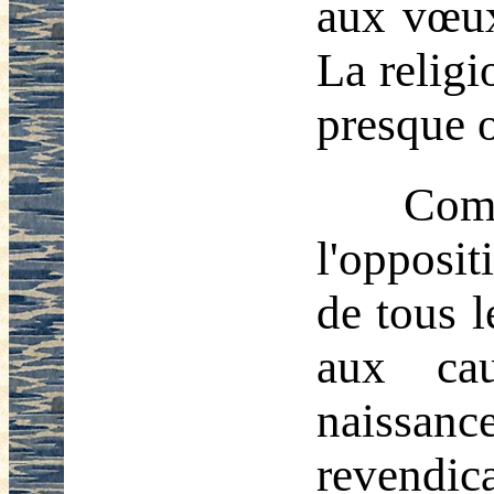
aux vœux
La religi
presque o
Com
l'opposit
de tous l
aux ca
naissance
revendica