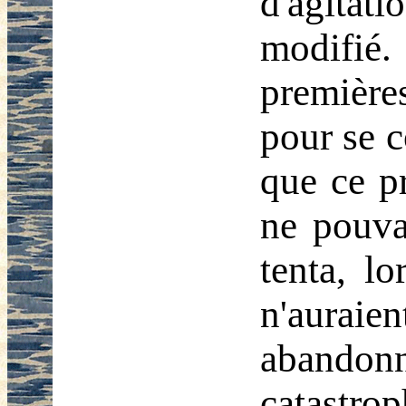
d'agitat
modifié
première
pour se 
que ce pr
ne pouvai
tenta, l
n'auraie
abandon
catastrop