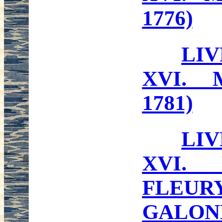
1776)
LI
XVI. 
1781)
LI
XVI.
FLEU
GALONNE