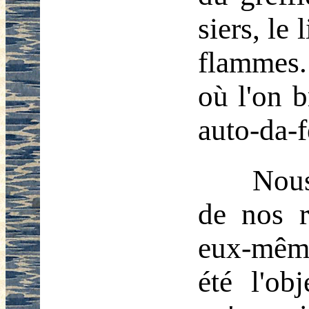
siers, le 
flammes.
où l'on b
auto-da-f
Nous
de nos r
eux-même
été l'ob