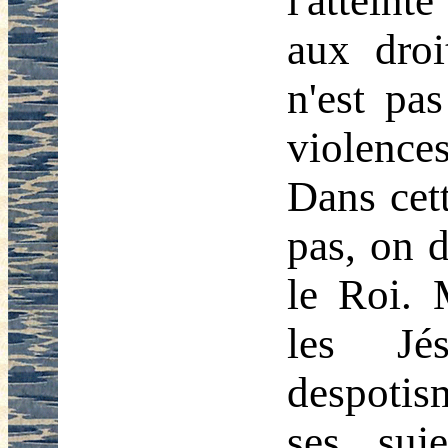
l'atteint
aux droi
n'est pa
violences
Dans cett
pas, on d
le Roi. 
les Jé
despotis
ses suje