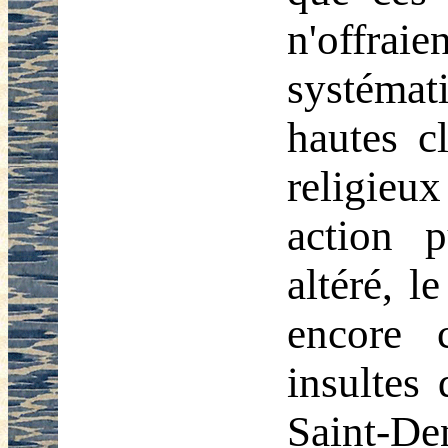
n'offraie
systémat
hautes c
religieu
action 
altéré, 
encore 
insultes 
Saint-De