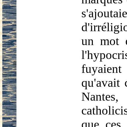
s'ajout
d'irréli
un mot é
l'hypocri
fuyaient
qu'avait 
Nantes, 
catholic
que ces 