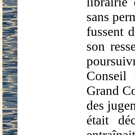
librairie
sans perm
fussent d
son ress
poursuivr
Conseil 
Grand Co
des jugem
était dé
entraîna