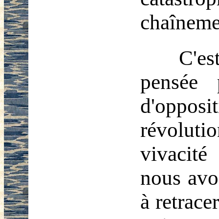
chaîneme
C'es
pensée 
d'oppos
révoluti
vivacité
nous avon
à retrace