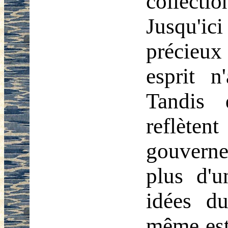
collect
Jusqu'ici
précieux
esprit n
Tandis 
reflète
gouvern
plus d'u
idées du
même est 