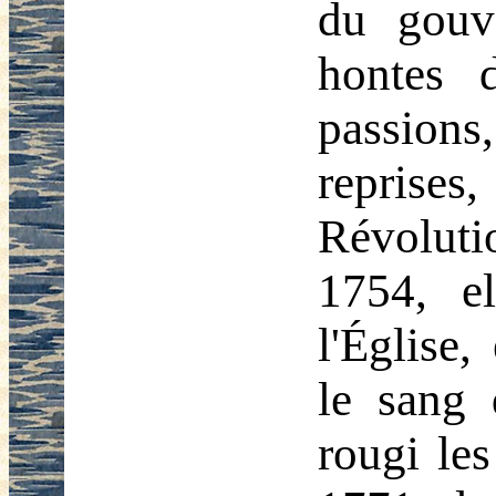
du gouv
hontes 
passions
repris
Révoluti
1754, el
l'Église,
le sang 
rougi le