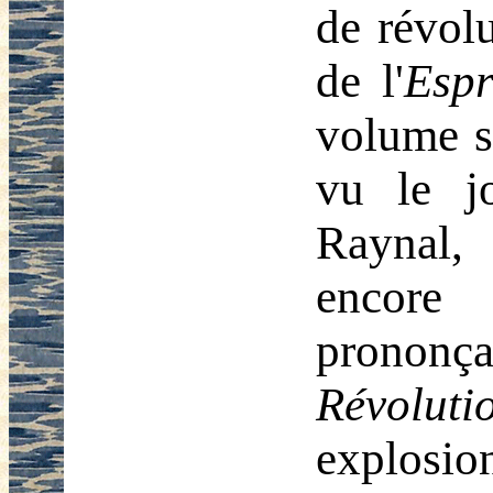
de révolu
de l'
Espr
volume s
vu le j
Raynal,
encore
prononç
Révoluti
explosio