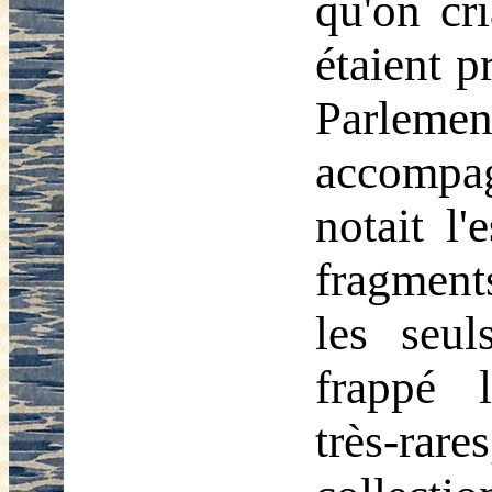
qu'on cri
étaient 
Parleme
accompa
notait l'
fragment
les seul
frappé l
très-rar